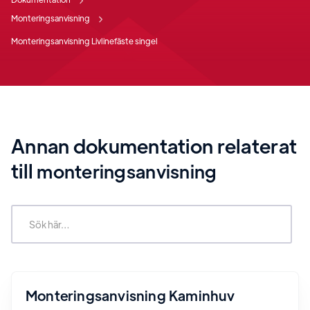
Monteringsanvisning
Monteringsanvisning Livlinefäste singel
Annan dokumentation relaterat
till
monteringsanvisning
Monteringsanvisning Kaminhuv