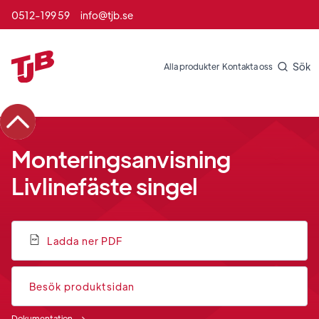
0512-199 59
info@tjb.se
Sök
Alla produkter
Kontakta oss
Monteringsanvisning
Livlinefäste singel
Ladda ner PDF
Besök produktsidan
Dokumentation