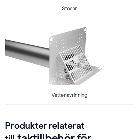
Stosar
Vattenavrinning
Produkter relaterat
taktillbehör för
till