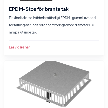
EPDM-Stos för branta tak
Flexibel takstos i väderbeständigt EPDM-gummi, avsedd
för tätning av runda rörgenomföringar med diameter 110
mm på lutande tak.
Läs vidare här