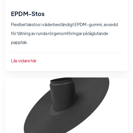
EPDM-Stos
Flexibel takstos i väderbeständigt EPDM-gummi, avsedd
för tätning av runda rörgenomföringar på låglutande
papptak.
Läs vidare här