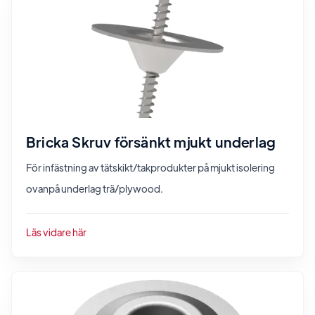
Bricka Skruv försänkt mjukt underlag
För infästning av tätskikt/takprodukter på mjukt isolering
ovanpå underlag trä/plywood.
Läs vidare här