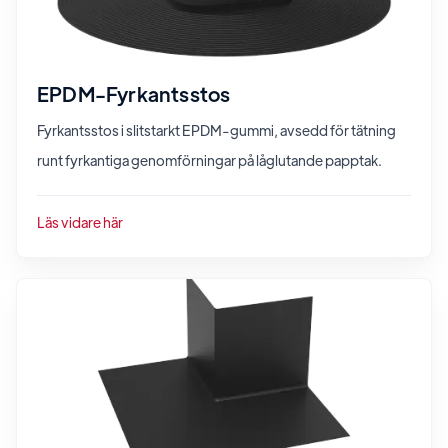
EPDM-Fyrkantsstos
Fyrkantsstos i slitstarkt EPDM-gummi, avsedd för tätning
runt fyrkantiga genomförningar på låglutande papptak.
Läs vidare här