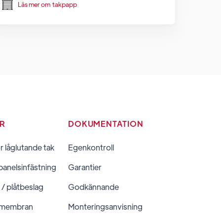
Läs mer om
takpapp
ER
DOKUMENTATION
ör låglutande tak
Egenkontroll
panelsinfästning
Garantier
 / plåtbeslag
Godkännande
 membran
Monteringsanvisning