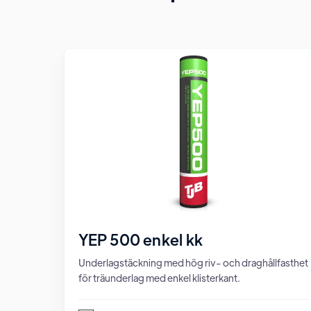
YEP 500 enkel kk
Underlagstäckning med hög riv- och draghållfasthet
för träunderlag med enkel klisterkant.