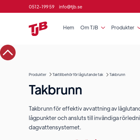
0512-199 59
info@tjb.se
Hem
Om TJB
Produkter

Produkter
Taktillbehör för låglutande tak
Takbrunn
Takbrunn
Takbrunn för effektiv avvattning av låglutan
lågpunkter och ansluts till invändiga rörledni
dagvattensystemet.