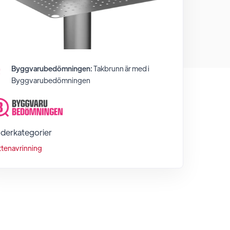
Byggvarubedömningen:
Takbrunn
är med i
Byggvarubedömningen
derkategorier
ttenavrinning