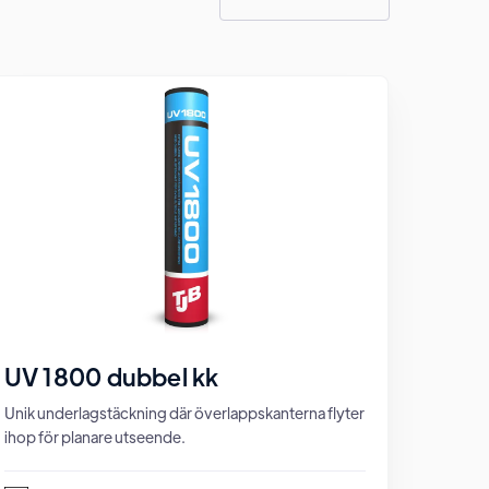
UV 1800 dubbel kk
Unik underlagstäckning där överlappskanterna flyter
ihop för planare utseende.