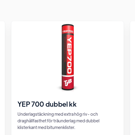
YEP 700 dubbel kk
Underlagstäckning med extra hög riv- och
draghållfasthet för träunderlag med dubbel
klisterkant med bitumenklister.