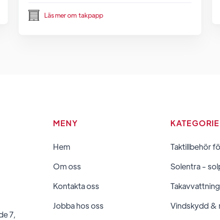
Läs mer om
takpapp
MENY
KATEGORI
Hem
Taktillbehör f
Om oss
Solentra - sol
Kontakta oss
Takavvattning
Jobba hos oss
Vindskydd &
de 7,