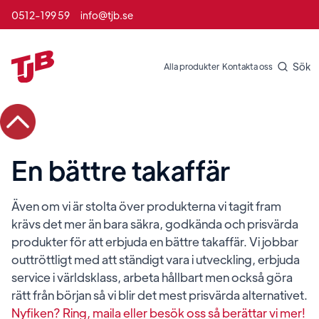
0512-199 59
info@tjb.se
Sök
Alla produkter
Kontakta oss
En bättre takaffär
Även om vi är stolta över produkterna vi tagit fram
krävs det mer än bara säkra, godkända och prisvärda
produkter för att erbjuda en bättre takaffär. Vi jobbar
outtröttligt med att ständigt vara i utveckling, erbjuda
service i världsklass, arbeta hållbart men också göra
rätt från början så vi blir det mest prisvärda alternativet.
Nyfiken? Ring, maila eller besök oss så berättar vi mer!