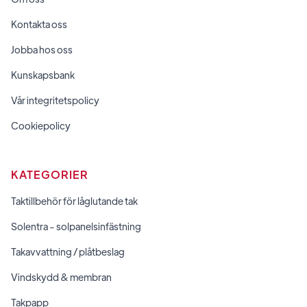
Kontakta oss
Jobba hos oss
Kunskapsbank
Vår integritetspolicy
Cookiepolicy
KATEGORIER
Taktillbehör för låglutande tak
Solentra - solpanelsinfästning
Takavvattning / plåtbeslag
Vindskydd & membran
Takpapp