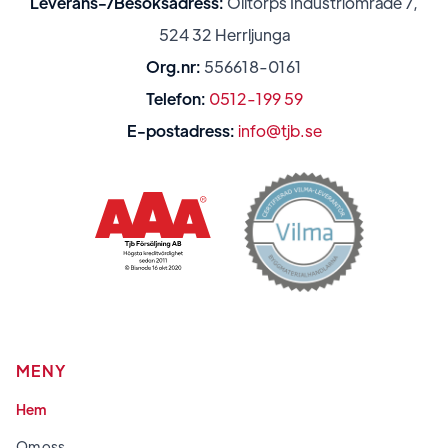
Leverans-/Besöksadress:
Ölltorps Industriområde 7,
524 32 Herrljunga
Org.nr:
556618-0161
Telefon:
0512-199 59
E-postadress:
info@tjb.se
MENY
Hem
Om oss