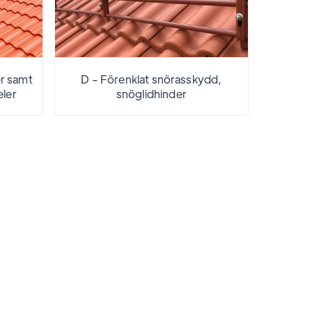
er samt
D - Förenklat snörasskydd,
eler
snöglidhinder