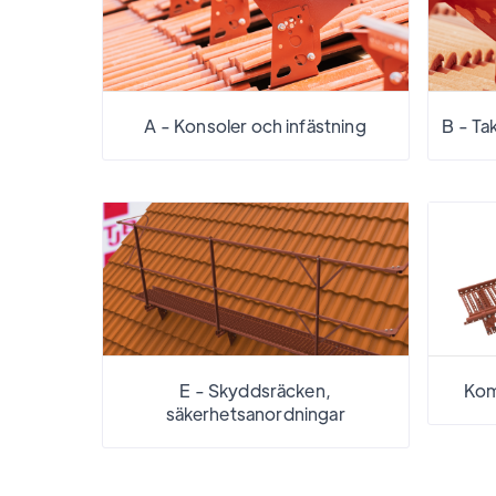
A - Konsoler och infästning
B - Ta
E - Skyddsräcken,
Kom
säkerhetsanordningar