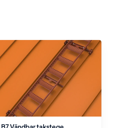
B7 Vändbar takstege