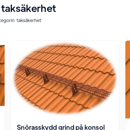
taksäkerhet
ategorin
taksäkerhet
Snörasskydd grind på konsol