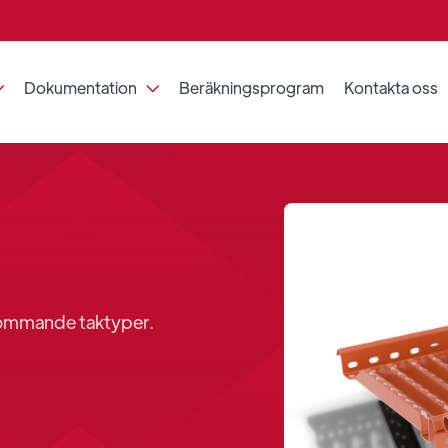
Dokumentation
Beräkningsprogram
Kontakta oss


ekommande taktyper.