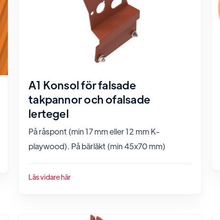
A1 Konsol för falsade
takpannor och ofalsade
lertegel
På råspont (min 17 mm eller 12 mm K-
playwood). På bärläkt (min 45x70 mm)
Läs vidare här