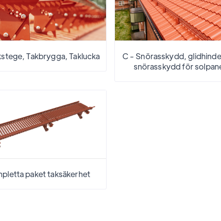
kstege, Takbrygga, Taklucka
C - Snörasskydd, glidhind
snörasskydd för solpan
pletta paket taksäkerhet