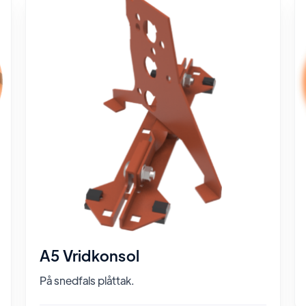
A5 Vridkonsol
På snedfals plåttak.