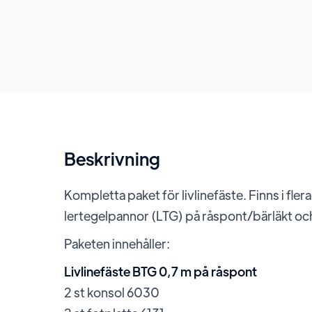
Beskrivning
Kompletta paket för livlinefäste. Finns i fl
lertegelpannor (LTG) på råspont/bärläkt och 
Paketen innehåller:
Livlinefäste BTG 0,7 m på råspont
2 st konsol 6030