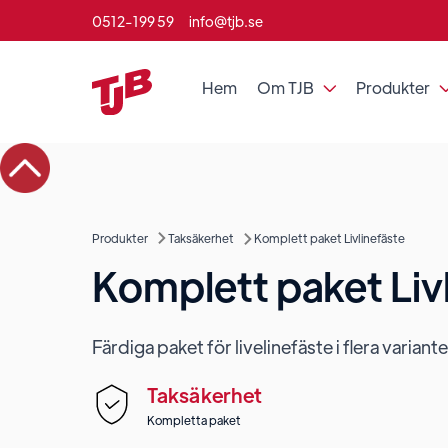
0512-199 59
info@tjb.se
Hem
Om TJB
Produkter

Produkter
Taksäkerhet
Komplett paket Livlinefäste
Komplett paket Liv
Färdiga paket för livelinefäste i flera variante
Taksäkerhet
Kompletta paket