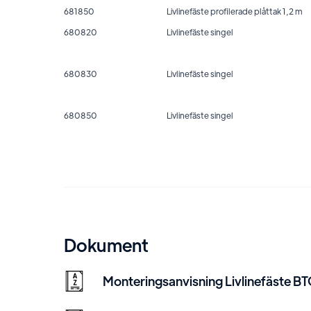
681850
Livlinefäste profilerade plåttak 1,2 m
680820
Livlinefäste singel
680830
Livlinefäste singel
680850
Livlinefäste singel
Dokument
Monteringsanvisning Livlinefäste B