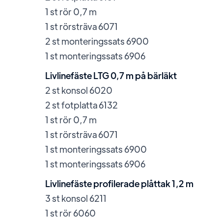
1 st rör 0,7 m
1 st rörsträva 6071
2 st monteringssats 6900
1 st monteringssats 6906
Livlinefäste LTG 0,7 m på bärläkt
2 st konsol 6020
2 st fotplatta 6132
1 st rör 0,7 m
1 st rörsträva 6071
1 st monteringssats 6900
1 st monteringssats 6906
Livlinefäste profilerade plåttak 1,2 m
3 st konsol 6211
1 st rör 6060