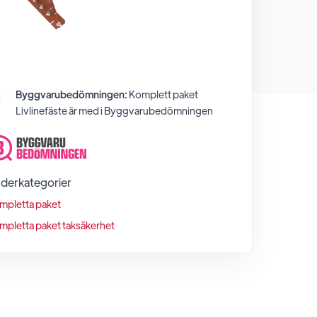
Byggvarubedömningen:
Komplett paket
Livlinefäste
är med i Byggvarubedömningen
derkategorier
mpletta paket
mpletta paket taksäkerhet