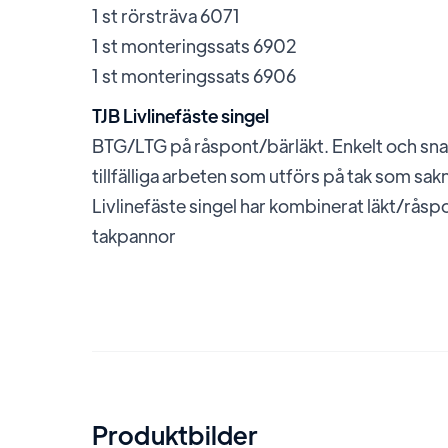
1 st rörsträva 6071
1 st monteringssats 6902
1 st monteringssats 6906
TJB Livlinefäste singel
BTG/LTG på råspont/bärläkt. Enkelt och snab
tillfälliga arbeten som utförs på tak som sak
Livlinefäste singel har kombinerat läkt/råsp
takpannor
Produktbilder