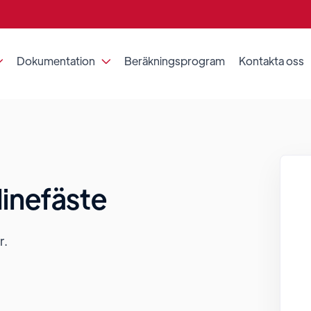
Dokumentation
Beräkningsprogram
Kontakta oss


linefäste
r.