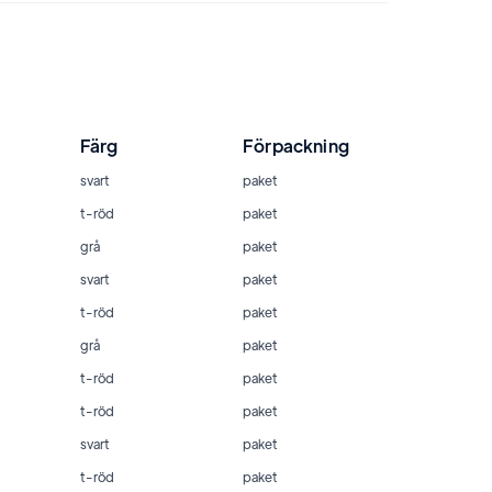
Färg
Förpackning
svart
paket
t-röd
paket
grå
paket
svart
paket
t-röd
paket
grå
paket
t-röd
paket
t-röd
paket
svart
paket
t-röd
paket