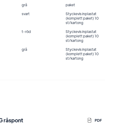
grå
paket
svart
Styckevis inplastat
(komplett paket) 10
st/kartong
t-röd
Styckevis inplastat
(komplett paket) 10
st/kartong
grå
Styckevis inplastat
(komplett paket) 10
st/kartong
TG råspont
PDF