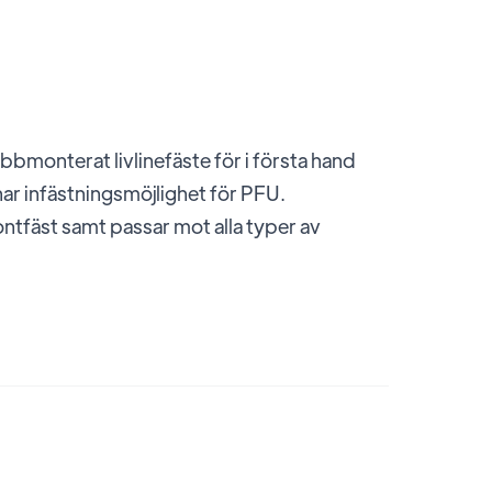
bmonterat livlinefäste för i första hand
nar infästningsmöjlighet för PFU.
ontfäst samt passar mot alla typer av