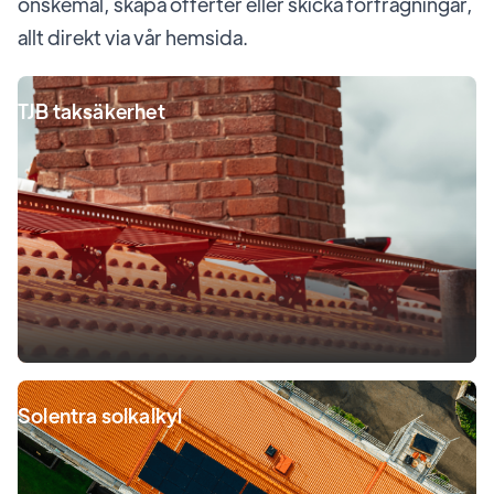
önskemål, skapa offerter eller skicka förfrågningar,
allt direkt via vår hemsida.
TJB taksäkerhet
Solentra solkalkyl