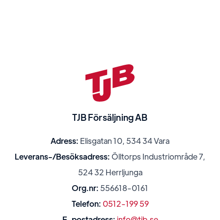
TJB Försäljning AB
Adress:
Elisgatan 10, 534 34 Vara
Leverans-/Besöksadress:
Ölltorps Industriområde 7,
524 32 Herrljunga
Org.nr:
556618-0161
Telefon:
0512-199 59
E-postadress:
info@tjb.se