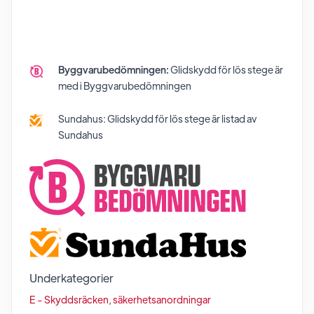
Byggvarubedömningen:
Glidskydd för lös stege
är
med i Byggvarubedömningen
Sundahus:
Glidskydd för lös stege
är listad av
Sundahus
Underkategorier
E - Skyddsräcken, säkerhetsanordningar