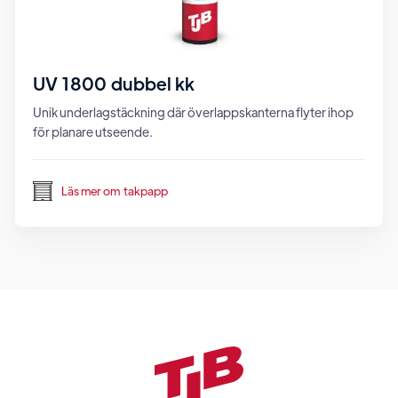
UV 1800 dubbel kk
Unik underlagstäckning där överlappskanterna flyter ihop
för planare utseende.
Läs mer om
takpapp