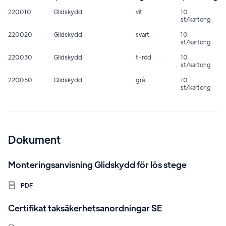
220010
Glidskydd
vit
10
st/kartong
220020
Glidskydd
svart
10
st/kartong
220030
Glidskydd
t-röd
10
st/kartong
220050
Glidskydd
grå
10
st/kartong
Dokument
Monteringsanvisning Glidskydd för lös stege
PDF
Certifikat taksäkerhetsanordningar SE