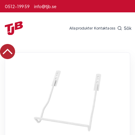
0512-199 59
info@tjb.se
Sök
Alla produkter
Kontakta oss