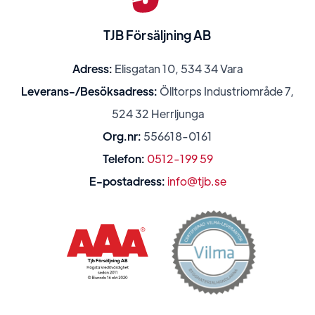
TJB Försäljning AB
Adress:
Elisgatan 10, 534 34 Vara
Leverans-/Besöksadress:
Ölltorps Industriområde 7,
524 32 Herrljunga
Org.nr:
556618-0161
Telefon:
0512-199 59
E-postadress:
info@tjb.se