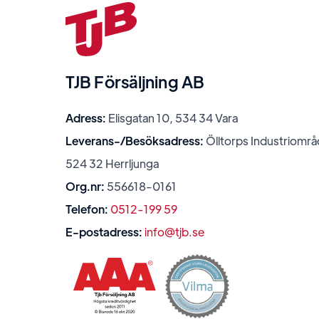
TJB Försäljning AB
Adress:
Elisgatan 10, 534 34 Vara
Leverans-/Besöksadress:
Ölltorps Industriområ
524 32 Herrljunga
Org.nr:
556618-0161
Telefon:
0512-199 59
E-postadress:
info@tjb.se