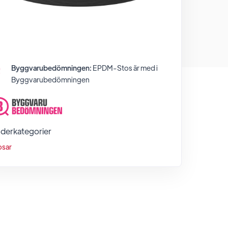
Byggvarubedömningen:
EPDM-Stos
är med i
Byggvarubedömningen
derkategorier
osar