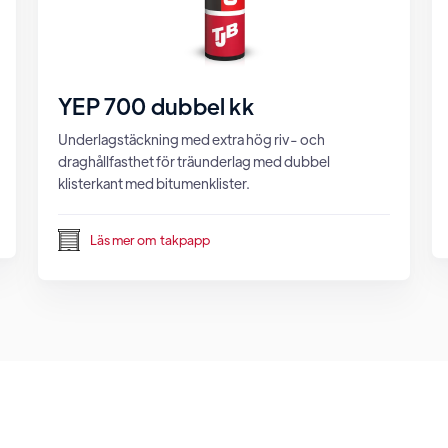
YEP 700 dubbel kk
Underlagstäckning med extra hög riv- och
draghållfasthet för träunderlag med dubbel
klisterkant med bitumenklister.
Läs mer om
takpapp