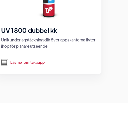
UV 1800 dubbel kk
Unik underlagstäckning där överlappskanterna flyter
ihop för planare utseende.
Läs mer om
takpapp