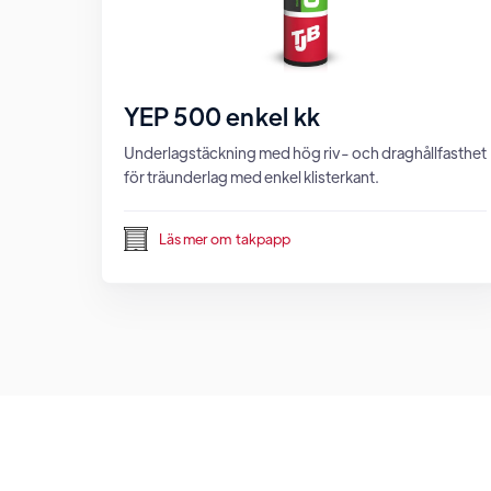
YEP 500 enkel kk
Underlagstäckning med hög riv- och draghållfasthet
för träunderlag med enkel klisterkant.
Läs mer om
takpapp