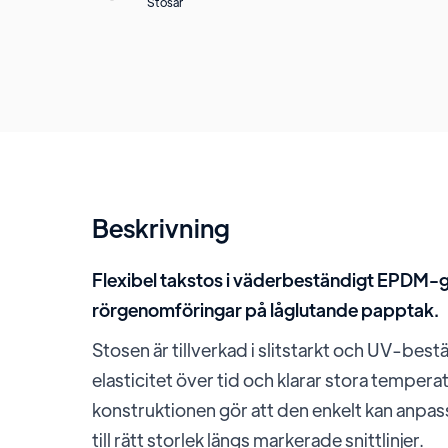
Stosar
Beskrivning
Flexibel takstos i väderbeständigt EPDM-g
rörgenomföringar på låglutande papptak.
Stosen är tillverkad i slitstarkt och UV-b
elasticitet över tid och klarar stora temper
konstruktionen gör att den enkelt kan anpass
till rätt storlek längs markerade snittlinjer.