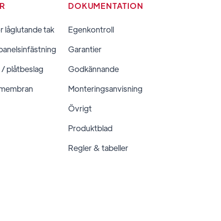
ER
DOKUMENTATION
ör låglutande tak
Egenkontroll
panelsinfästning
Garantier
 / plåtbeslag
Godkännande
 membran
Monteringsanvisning
Övrigt
Produktblad
Regler & tabeller