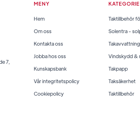
MENY
KATEGORI
Hem
Taktillbehör f
Om oss
Solentra - sol
Kontakta oss
Takavvattning
Jobba hos oss
Vindskydd &
de 7,
Kunskapsbank
Takpapp
Vår integritetspolicy
Taksäkerhet
Cookiepolicy
Taktillbehör