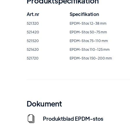
Produktspecifikation
Art.nr
Specifikation
521320
EPDM-Stos 12-38 mm
521420
EPDM-Stos 50-75 mm
521520
EPDM-Stos 75-110 mm
521620
EPDM-Stos 110-125 mm
521720
EPDM-Stos 150-200 mm
Dokument
Produktblad EPDM-stos