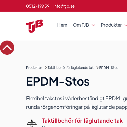
0512-199 59
info@tjb.se
Hem
Om TJB
Produkter

Produkter
Taktillbehör för låglutande tak
EPDM-Stos
EPDM-Stos
Flexibel takstos i väderbeständigt EPDM-g
runda rörgenomföringar på låglutande papp
Taktillbehör för låglutande tak