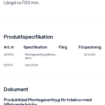
Längd ca 700 mm.
Produktspecifikation
Art.nr
Specifikation
Färg
Förpackning
523100
Montageverktyg Bricka-
20 st/krt
skruv
523101
Torx 25 bit
Dokument
Produktblad Montegaverktyg för träskruv med
tillhörande bricka