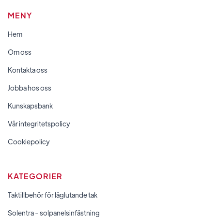
MENY
Hem
Om oss
Kontakta oss
Jobba hos oss
Kunskapsbank
Vår integritetspolicy
Cookiepolicy
KATEGORIER
Taktillbehör för låglutande tak
Solentra - solpanelsinfästning