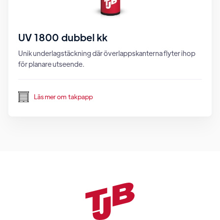
UV 1800 dubbel kk
Unik underlagstäckning där överlappskanterna flyter ihop
för planare utseende.
Läs mer om
takpapp