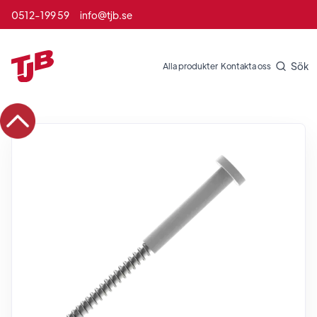
0512-199 59
info@tjb.se
Sök
Alla produkter
Kontakta oss