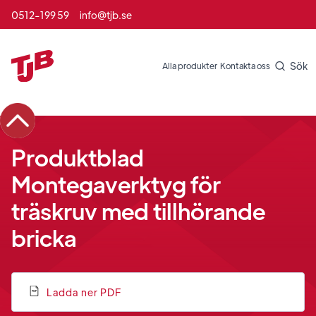
0512-199 59
info@tjb.se
Sök
Alla produkter
Kontakta oss
Produktblad
Montegaverktyg för
träskruv med tillhörande
bricka
Ladda ner PDF