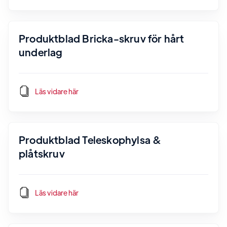
Produktblad Bricka-skruv för hårt
underlag
Läs vidare här
Produktblad Teleskophylsa &
plåtskruv
Läs vidare här