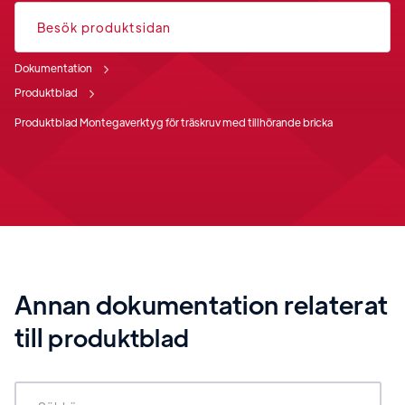
Besök produktsidan
Dokumentation
Produktblad
Produktblad Montegaverktyg för träskruv med tillhörande bricka
Annan dokumentation relaterat
till
produktblad