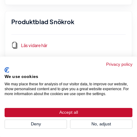
Produktblad Snökrok
Läs vidare här
Privacy policy
Produktblad Glidskydd par för plåttak
We use cookies
We may place these for analysis of our visitor data, to improve our website,
show personalised content and to give you a great website experience. For
more information about the cookies we use open the settings.
Läs vidare här
Accept all
Deny
No, adjust
Produktblad / Monteringsanvisning
Glidskydd