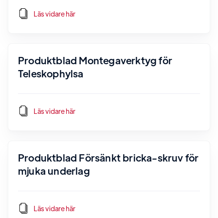
Läs vidare här
Produktblad Montegaverktyg för
Teleskophylsa
Läs vidare här
Produktblad Försänkt bricka-skruv för
mjuka underlag
Läs vidare här