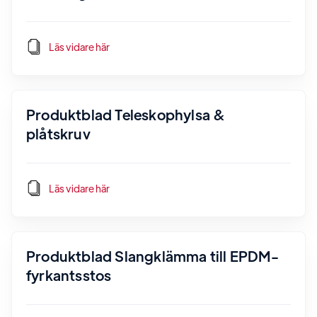
Läs vidare här
Produktblad Teleskophylsa &
plåtskruv
Läs vidare här
Produktblad Slangklämma till EPDM-
fyrkantsstos