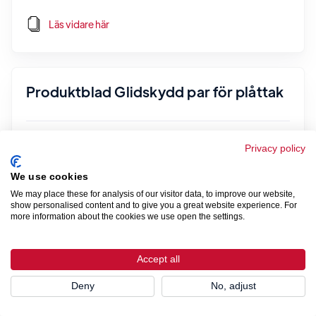
Läs vidare här
Produktblad Glidskydd par för plåttak
Läs vidare här
Privacy policy
We use cookies
We may place these for analysis of our visitor data, to improve our website,
show personalised content and to give you a great website experience. For
Produktblad / Monteringsanvisning
more information about the cookies we use open the settings.
Glidskydd
Accept all
Läs vidare här
Deny
No, adjust