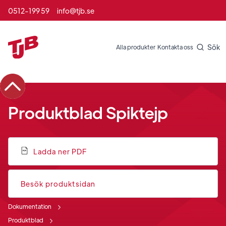
0512-199 59
info@tjb.se
Sök
Alla produkter
Kontakta oss
Produktblad Spiktejp
Ladda ner PDF
Besök produktsidan
Dokumentation
Produktblad