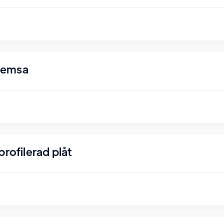
remsa
rofilerad plåt