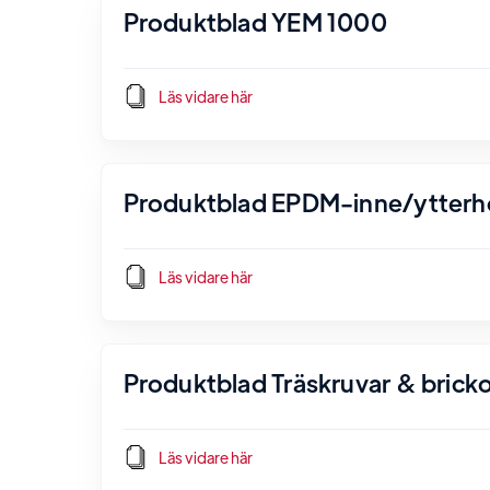
Produktblad YEM 1000
Läs vidare här
Produktblad EPDM-inne/ytterh
Läs vidare här
Produktblad Träskruvar & brick
Läs vidare här