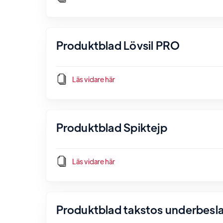
Produktblad Lövsil PRO
Läs vidare här
Produktblad Spiktejp
Läs vidare här
Produktblad takstos underbesl