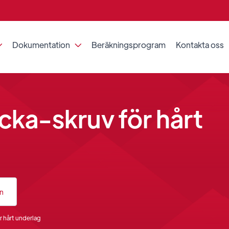
Dokumentation
Beräkningsprogram
Kontakta oss


cka-skruv för hårt
an
r hårt underlag