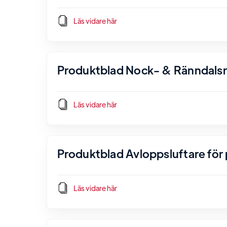
Läs vidare här
Produktblad Nock- & Ränndals
Läs vidare här
Produktblad Avloppsluftare för p
Läs vidare här