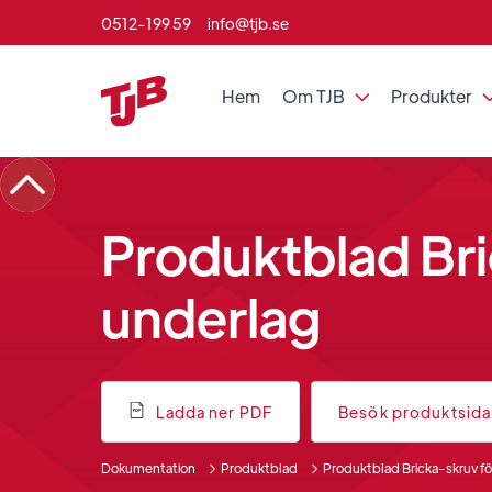
0512-199 59
info@tjb.se
Hem
Om TJB
Produkter

Produktblad Bri
underlag
Ladda ner PDF
Besök produktsid
Dokumentation
Produktblad
Produktblad Bricka-skruv fö