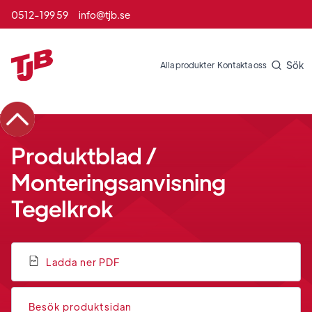
0512-199 59
info@tjb.se
Sök
Alla produkter
Kontakta oss
Produktblad /
Monteringsanvisning
Tegelkrok
Ladda ner PDF
Besök produktsidan