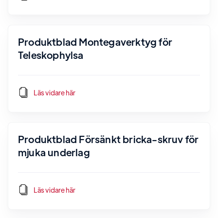
Produktblad Montegaverktyg för
Teleskophylsa
Läs vidare här
Produktblad Försänkt bricka-skruv för
mjuka underlag
Läs vidare här