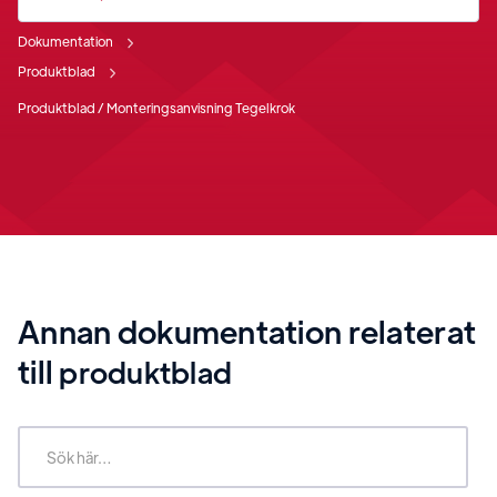
Dokumentation
Produktblad
Produktblad / Monteringsanvisning Tegelkrok
Annan dokumentation relaterat
till
produktblad