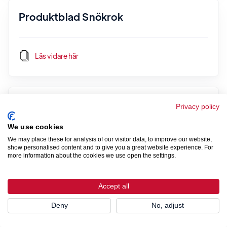
Produktblad Snökrok
Läs vidare här
Produktblad Glidskydd par för plåttak
Privacy policy
We use cookies
We may place these for analysis of our visitor data, to improve our website,
Läs vidare här
show personalised content and to give you a great website experience. For
more information about the cookies we use open the settings.
Accept all
Produktblad / Monteringsanvisning
Glidskydd
Deny
No, adjust