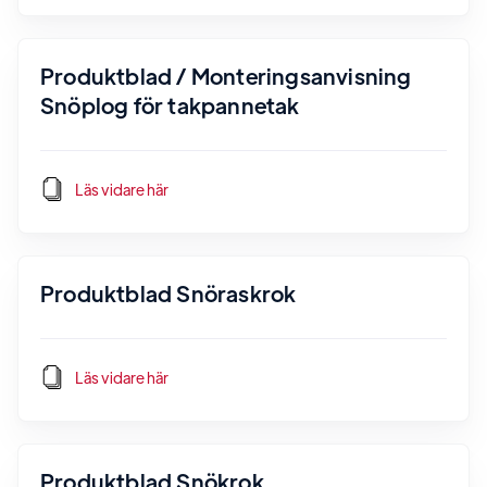
Produktblad / Monteringsanvisning
Snöplog för takpannetak
Läs vidare här
Produktblad Snöraskrok
Läs vidare här
Produktblad Snökrok