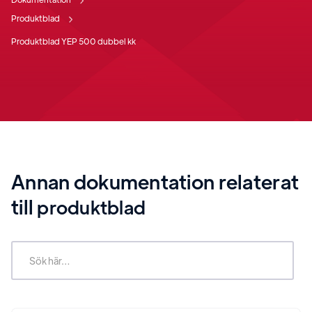
Produktblad
Produktblad YEP 500 dubbel kk
Annan dokumentation relaterat
till
produktblad