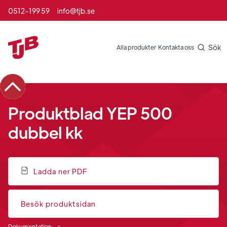
0512-199 59
info@tjb.se
Sök
Alla produkter
Kontakta oss
Produktblad YEP 500
dubbel kk
Ladda ner PDF
Besök produktsidan
Dokumentation