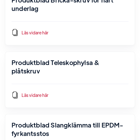
underlag
Läs vidare här
Produktblad Teleskophylsa &
plåtskruv
Läs vidare här
Produktblad Slangklämma till EPDM-
fyrkantsstos