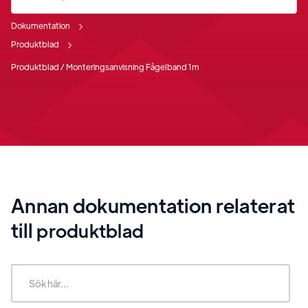
Dokumentation
Produktblad
Produktblad / Monteringsanvisning Fågelband 1m
Annan dokumentation relaterat
till
produktblad