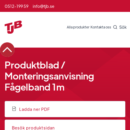
0512-199 59
info@tjb.se
Sök
Alla produkter
Kontakta oss
Produktblad /
Monteringsanvisning
Fågelband 1m
Ladda ner PDF
Besök produktsidan