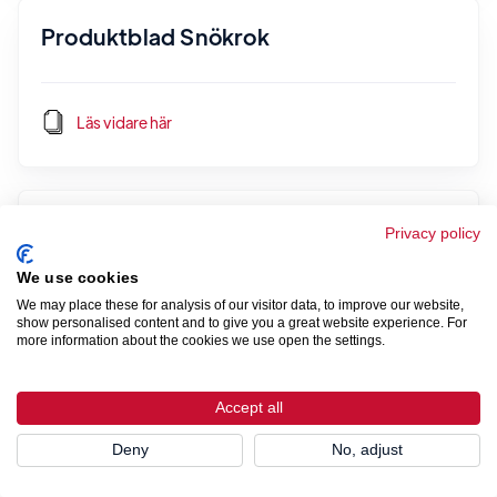
Produktblad Snökrok
Läs vidare här
Produktblad Glidskydd par för plåttak
Privacy policy
We use cookies
We may place these for analysis of our visitor data, to improve our website,
Läs vidare här
show personalised content and to give you a great website experience. For
more information about the cookies we use open the settings.
Accept all
Produktblad / Monteringsanvisning
Glidskydd
Deny
No, adjust