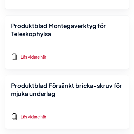
Produktblad Montegaverktyg för
Teleskophylsa
Läs vidare här
Produktblad Försänkt bricka-skruv för
mjuka underlag
Läs vidare här