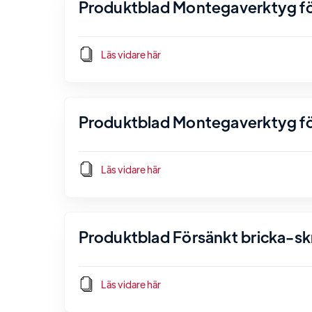
Produktblad Montegaverktyg för
Läs vidare här
Produktblad Montegaverktyg fö
Läs vidare här
Produktblad Försänkt bricka-sk
Läs vidare här