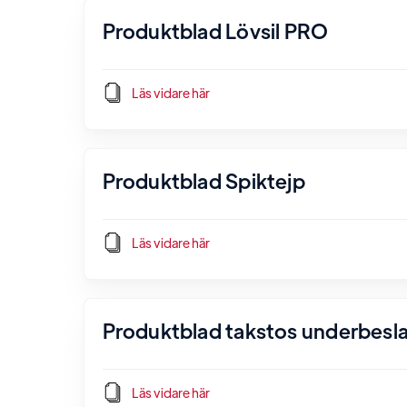
Produktblad Lövsil PRO
Läs vidare här
Produktblad Spiktejp
Läs vidare här
Produktblad takstos underbesl
Läs vidare här