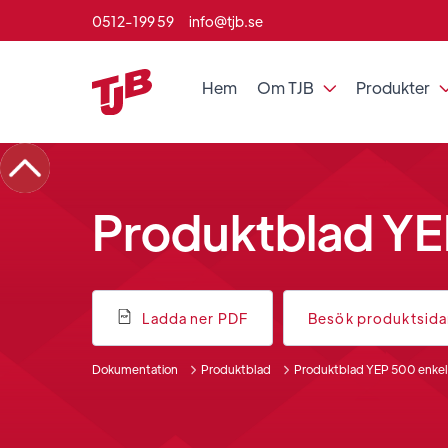
0512-199 59
info@tjb.se
Hem
Om TJB
Produkter

Produktblad YE
Ladda ner PDF
Besök produktsid
Dokumentation
Produktblad
Produktblad YEP 500 enkel