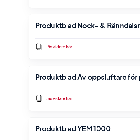
Produktblad Nock- & Ränndals
Läs vidare här
Produktblad Avloppsluftare för p
Läs vidare här
Produktblad YEM 1000