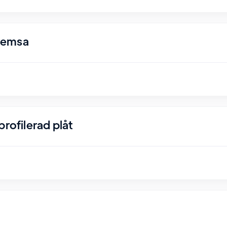
remsa
rofilerad plåt