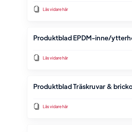
Läs vidare här
Produktblad EPDM-inne/ytterh
Läs vidare här
Produktblad Träskruvar & brick
Läs vidare här