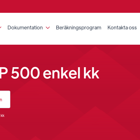
Dokumentation
Beräkningsprogram
Kontakta oss


P 500 enkel kk
an
 kk