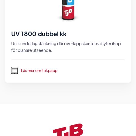
UV 1800 dubbel kk
Unik underlagstäckning där överlappskanterna flyter ihop
för planare utseende.
Läs mer om
takpapp