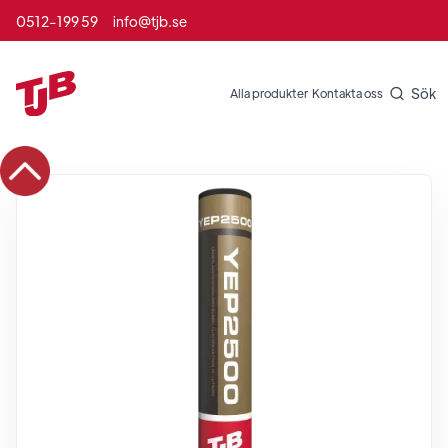
0512-199 59
info@tjb.se
Sök
Alla produkter
Kontakta oss