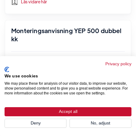
Läs vidare här
Monteringsanvisning YEP 500 dubbel
kk
Läs vidare här
Privacy policy
We use cookies
We may place these for analysis of our visitor data, to improve our website,
show personalised content and to give you a great website experience. For
Monteringsanvisning YAP 500
more information about the cookies we use open the settings.
Accept all
Läs vidare här
Deny
No, adjust