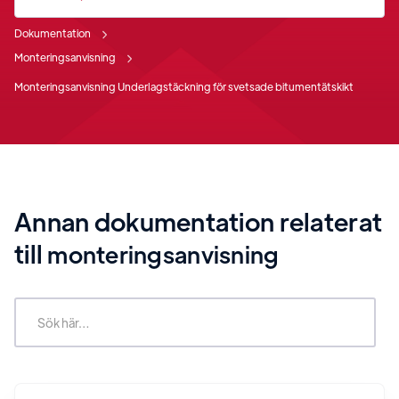
Dokumentation
Monteringsanvisning
Monteringsanvisning Underlagstäckning för svetsade bitumentätskikt
Annan dokumentation relaterat
till
monteringsanvisning