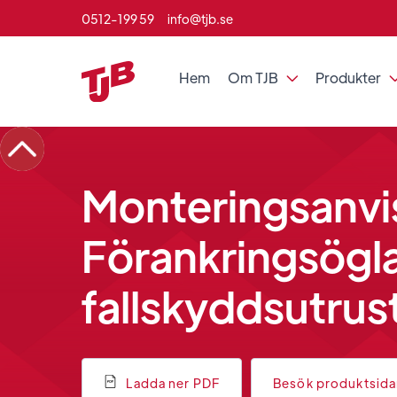
0512-199 59
info@tjb.se
Hem
Om TJB
Produkter

Monteringsanvi
Förankringsögla
fallskyddsutrus
Ladda ner PDF
Besök produktsid