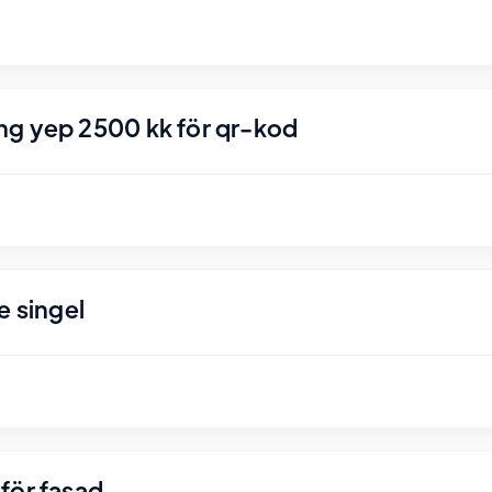
ng yep 2500 kk för qr-kod
e singel
för fasad