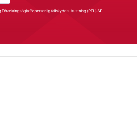
 Förankringsögla för personlig fallskyddsutrustning (PFU) SE