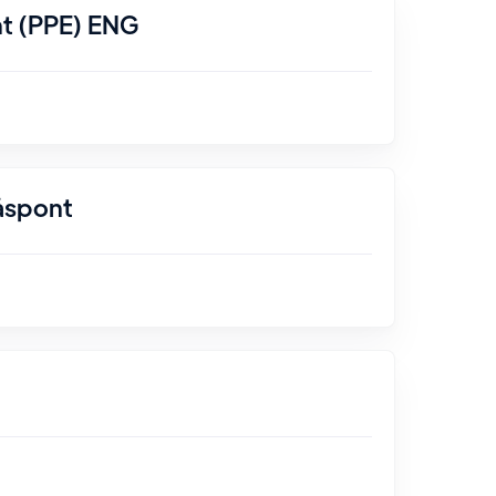
nt (PPE) ENG
åspont