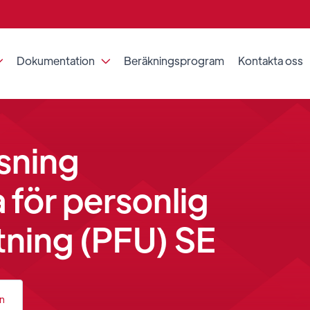
Dokumentation
Beräkningsprogram
Kontakta oss


sning
 för personlig
tning (PFU) SE
an