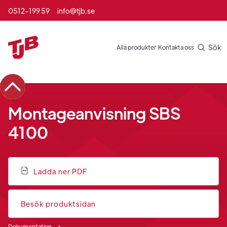
0512-199 59
info@tjb.se
Sök
Alla produkter
Kontakta oss
Montageanvisning SBS
4100
Ladda ner PDF
Besök produktsidan
Dokumentation