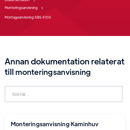
Monteringsanvisning
Montageanvisning SBS 4100
Annan dokumentation relaterat
till
monteringsanvisning
Monteringsanvisning Kaminhuv