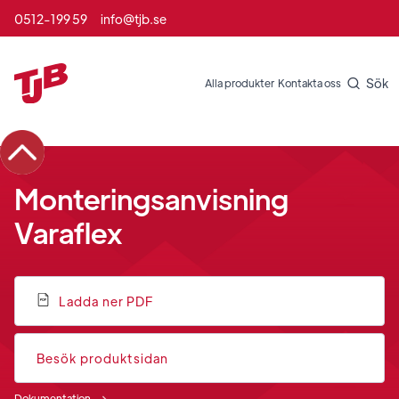
0512-199 59
info@tjb.se
Sök
Alla produkter
Kontakta oss
Monteringsanvisning
Varaflex
Ladda ner PDF
Besök produktsidan
Dokumentation