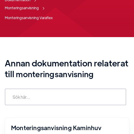
Monteringsanvisning
Monteringsanvisning Varaflex
Annan dokumentation relaterat
till
monteringsanvisning
Monteringsanvisning Kaminhuv