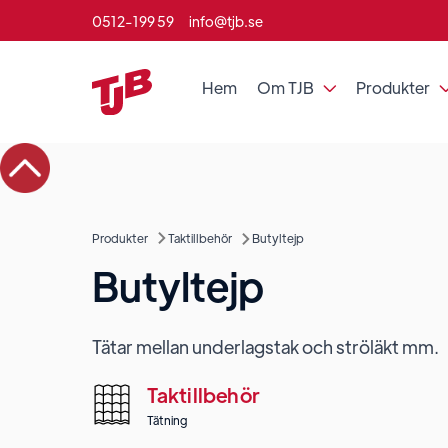
0512-199 59
info@tjb.se
Hem
Om TJB
Produkter

Produkter
Taktillbehör
Butyltejp
Butyltejp
Tätar mellan underlagstak och ströläkt mm.
Taktillbehör
Tätning