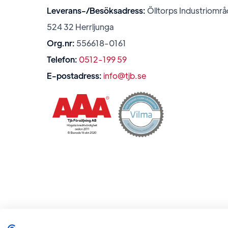
Leverans-/Besöksadress:
Ölltorps Industriområ
524 32 Herrljunga
Org.nr:
556618-0161
Telefon:
0512-199 59
E-postadress:
info@tjb.se