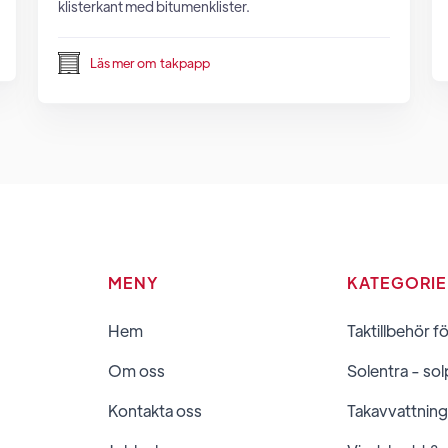
klisterkant med bitumenklister.
Läs mer om
takpapp
MENY
KATEGORI
Hem
Taktillbehör f
Om oss
Solentra - sol
Kontakta oss
Takavvattning