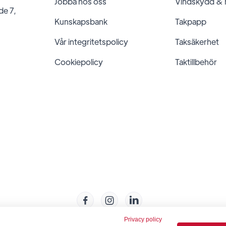
Jobba hos oss
Vindskydd &
de 7,
Kunskapsbank
Takpapp
Vår integritetspolicy
Taksäkerhet
Cookiepolicy
Taktillbehör



Privacy policy