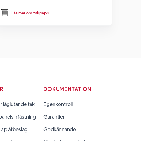
Läs mer om
takpapp
ER
DOKUMENTATION
ör låglutande tak
Egenkontroll
panelsinfästning
Garantier
 / plåtbeslag
Godkännande