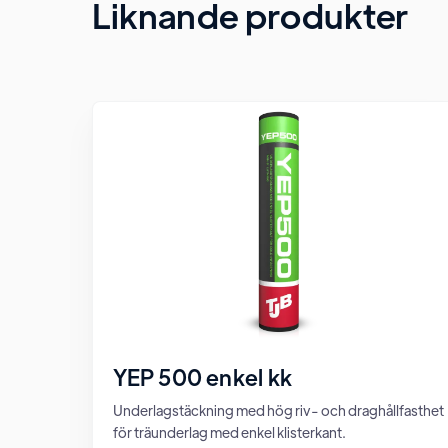
Liknande produkter
YEP 500 enkel kk
Underlagstäckning med hög riv- och draghållfasthet
för träunderlag med enkel klisterkant.