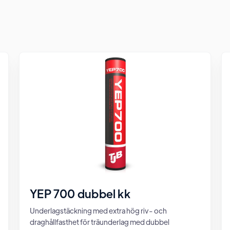
YEP 700 dubbel kk
Underlagstäckning med extra hög riv- och
draghållfasthet för träunderlag med dubbel