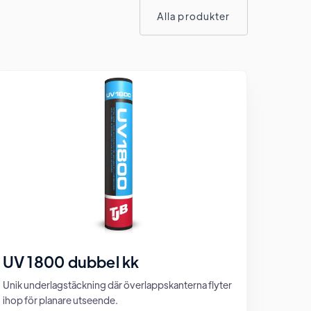
Alla produkter
UV 1800 dubbel kk
Unik underlagstäckning där överlappskanterna flyter
ihop för planare utseende.