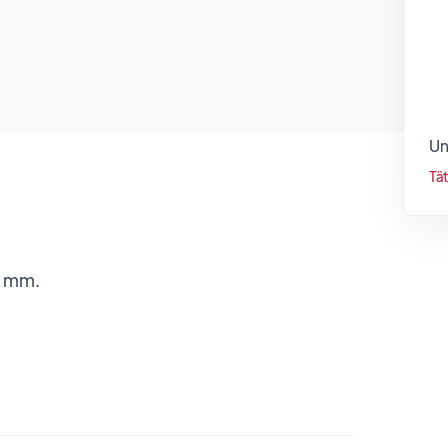
Un
Tä
t mm.