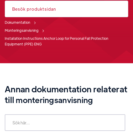
Besök produktsidan
Dokumentation
Monteringsanvisning
Installation Instructions Anchor Loop for Personal Fall Protection
Equipment (PPE) ENG
Annan dokumentation relaterat
till
monteringsanvisning