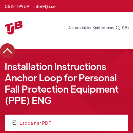
0512-199 59
info@tjb.se
Sök
Alla produkter
Kontakta oss
Installation Instructions
Anchor Loop for Personal
Fall Protection Equipment
(PPE) ENG
Ladda ner PDF