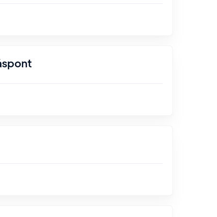
åspont