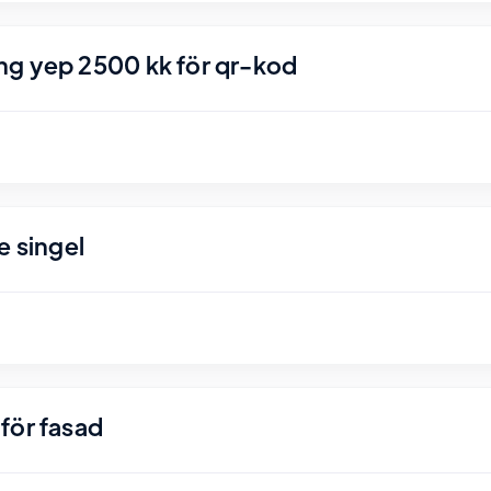
ng yep 2500 kk för qr-kod
e singel
för fasad