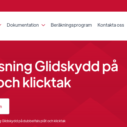
Dokumentation
Beräkningsprogram
Kontakta oss


sning Glidskydd på
och klicktak
an
 Glidskydd på dubbelfals plåt och klicktak