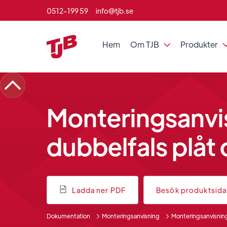
0512-199 59
info@tjb.se
Hem
Om TJB
Produkter

Monteringsanvi
dubbelfals plåt 
Ladda ner PDF
Besök produktsid
Dokumentation
Monteringsanvisning
Monteringsanvisning