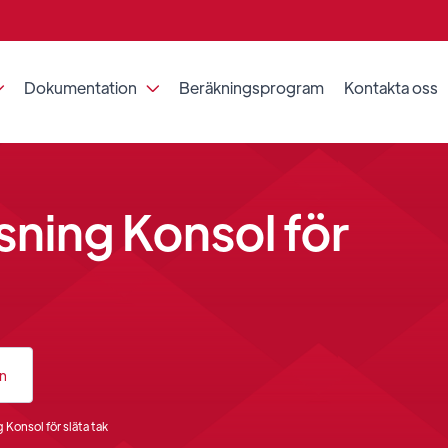
Dokumentation
Beräkningsprogram
Kontakta oss


ning Konsol för
an
Konsol för släta tak