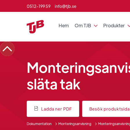
0512-199 59
info@tjb.se
Hem
Om TJB
Produkter

Monteringsanvis
släta tak
Ladda ner PDF
Besök produktsid
Dokumentation
Monteringsanvisning
Monteringsanvisning 