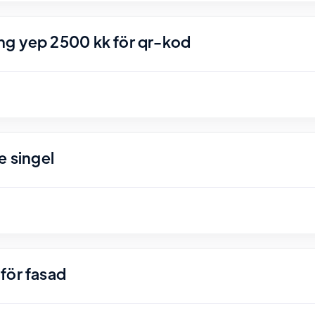
ng yep 2500 kk för qr-kod
e singel
för fasad