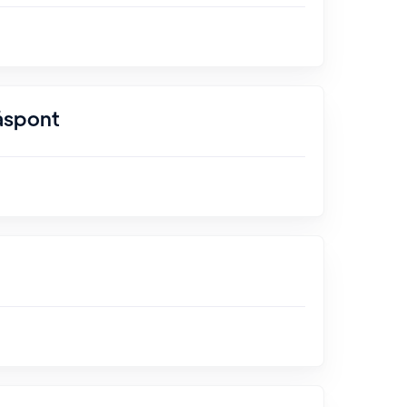
åspont