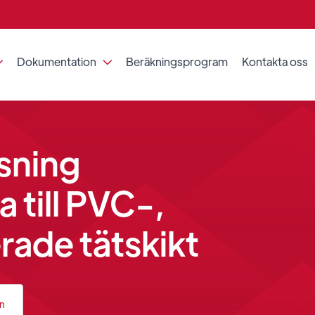
Dokumentation
Beräkningsprogram
Kontakta oss


sning
a till PVC-,
ade tätskikt
an