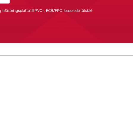
 Infästningsplatta till PVC-, ECB/FPO-baserade tätskikt