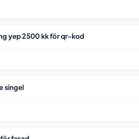
ng yep 2500 kk för qr-kod
e singel
för fasad