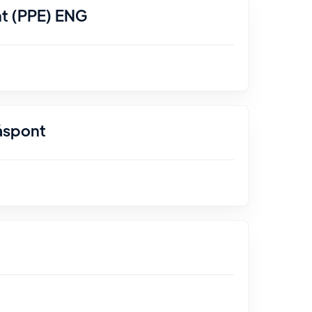
nt (PPE) ENG
åspont