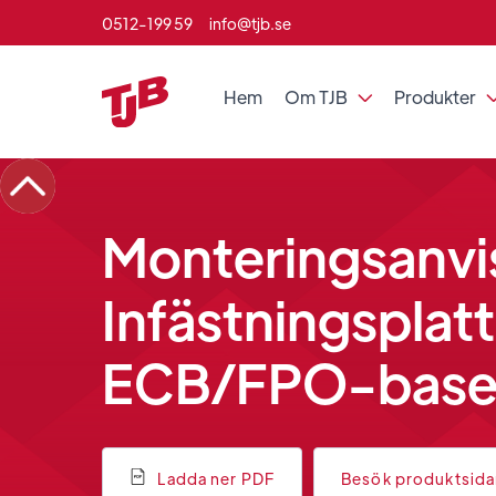
0512-199 59
info@tjb.se
Hem
Om TJB
Produkter

Monteringsanvi
Infästningsplatt
ECB/FPO-baser
Ladda ner PDF
Besök produktsid