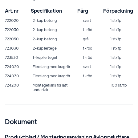
Art.nr
Specifikation
Färg
Förpackning
722020
2-kup betong
svart
1 st/fp
722030
2-kup betong
t-röd
1 st/fp
722050
2-kup betong
grå
1 st/fp
723030
2-kup lertegel
t-röd
1 st/fp
723530
1-kup lertegel
t-röd
1 st/fp
724020
Flexslang med kragrör
svart
1 st/fp
724030
Flexslang med kragrör
t-röd
1 st/fp
724200
Montagefläns för lätt
100 st/fp
undertak
Dokument
Produktblad / Monteringsanvisning Avloppsluftare