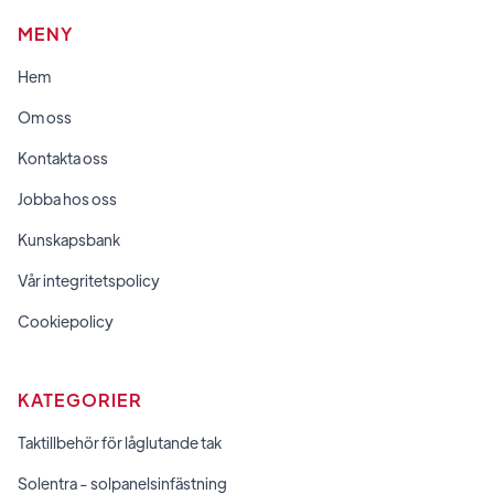
MENY
Hem
Om oss
Kontakta oss
Jobba hos oss
Kunskapsbank
Vår integritetspolicy
Cookiepolicy
KATEGORIER
Taktillbehör för låglutande tak
Solentra - solpanelsinfästning