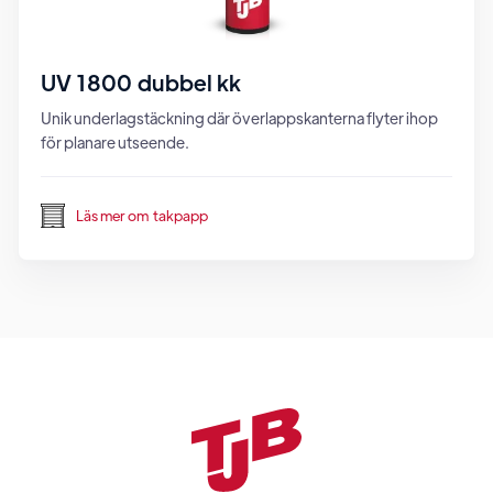
UV 1800 dubbel kk
Unik underlagstäckning där överlappskanterna flyter ihop
för planare utseende.
Läs mer om
takpapp