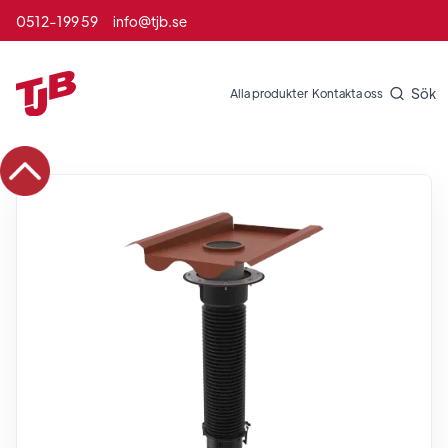
0512-199 59
info@tjb.se
Sök
Alla produkter
Kontakta oss