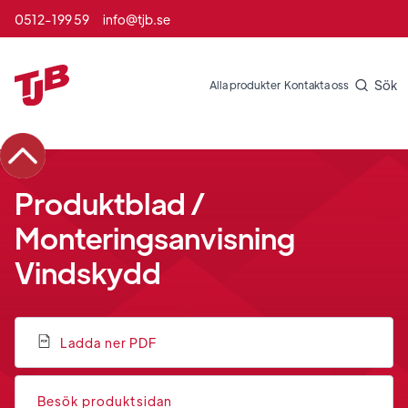
0512-199 59
info@tjb.se
Sök
Alla produkter
Kontakta oss
Produktblad /
Monteringsanvisning
Vindskydd
Ladda ner PDF
Besök produktsidan