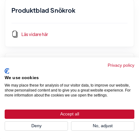
Produktblad Snökrok
Läs vidare här
Produktblad Glidskydd par för plåttak
Privacy policy
We use cookies
We may place these for analysis of our visitor data, to improve our website,
Läs vidare här
show personalised content and to give you a great website experience. For
more information about the cookies we use open the settings.
Accept all
Produktblad / Monteringsanvisning
Glidskydd
Deny
No, adjust