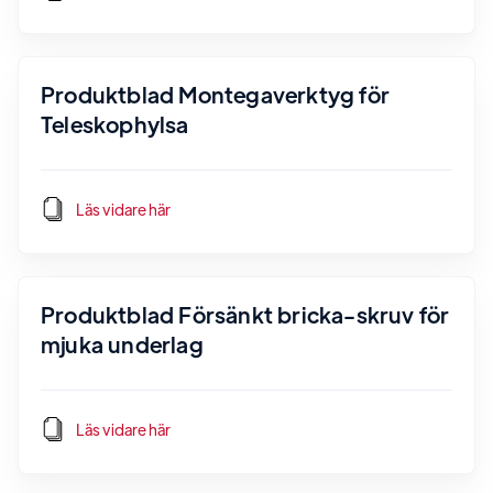
Produktblad Montegaverktyg för
Teleskophylsa
Läs vidare här
Produktblad Försänkt bricka-skruv för
mjuka underlag
Läs vidare här