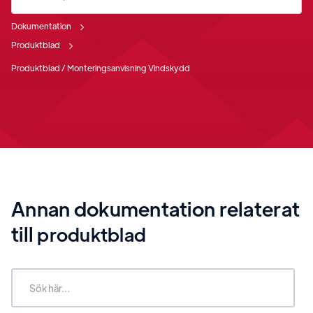
Dokumentation
Produktblad
Produktblad / Monteringsanvisning Vindskydd
Annan dokumentation relaterat
till
produktblad