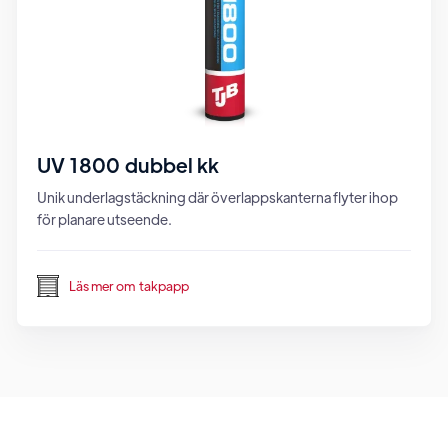
UV 1800 dubbel kk
Unik underlagstäckning där överlappskanterna flyter ihop
för planare utseende.
Läs mer om
takpapp