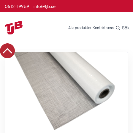
0512-199 59
info@tjb.se
Sök
Alla produkter
Kontakta oss