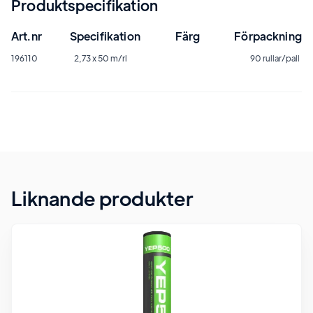
Produktspecifikation
Art.nr
Specifikation
Färg
Förpackning
196110
2,73 x 50 m/rl
90 rullar/pall
Liknande produkter