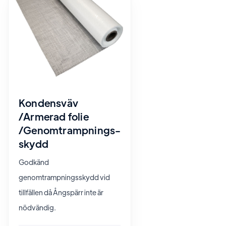
Kondensväv
/Armerad folie
/Genomtrampnings-
skydd
Godkänd
genomtrampningsskydd vid
tillfällen då Ångspärr inte är
nödvändig.