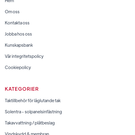
Hem
Om oss
Kontakta oss
Jobba hos oss
Kunskapsbank
Vår integritetspolicy
Cookiepolicy
KATEGORIER
Taktillbehör för låglutande tak
Solentra - solpanelsinfästning
Takavvattning / plåtbeslag
Vindskydd & membran