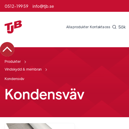
0512-199 59
info@tjb.se
Sök
Alla produkter
Kontakta oss
Produkter
Vindskydd & membran
Kondensväv
Kondensväv