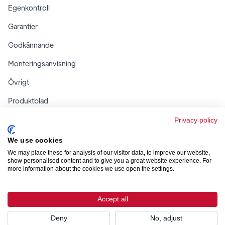
Egenkontroll
Garantier
Godkännande
Monteringsanvisning
Övrigt
Produktblad
Regler & tabeller
Privacy policy
We use cookies
We may place these for analysis of our visitor data, to improve our website,
show personalised content and to give you a great website experience. For
more information about the cookies we use open the settings.



Accept all
Design & utveckling av
Smartproduktion
Deny
No, adjust