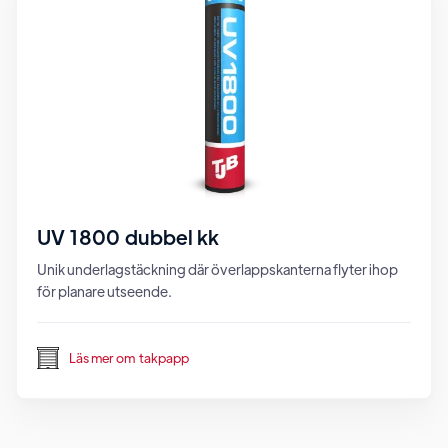
UV 1800 dubbel kk
Unik underlagstäckning där överlappskanterna flyter ihop
för planare utseende.
Läs mer om
takpapp