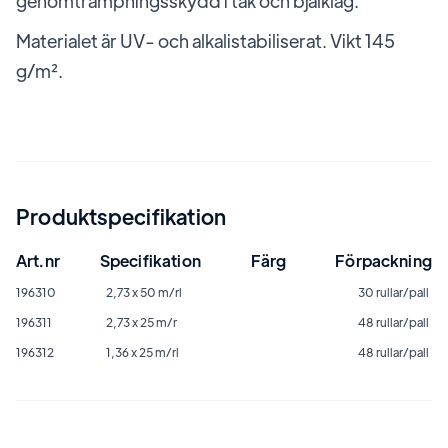
genomtrampningsskydd i tak och bjälklag.
Materialet är UV- och alkalistabiliserat. Vikt 145
g/m².
Produktspecifikation
Art.nr
Specifikation
Färg
Förpackning
196310
2,73 x 50 m/rl
30 rullar/pall
196311
2,73 x 25 m/r
48 rullar/pall
196312
1,36 x 25 m/rl
48 rullar/pall