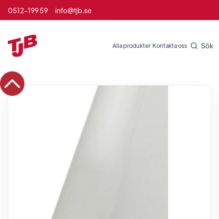
0512-199 59
info@tjb.se
Sök
Alla produkter
Kontakta oss