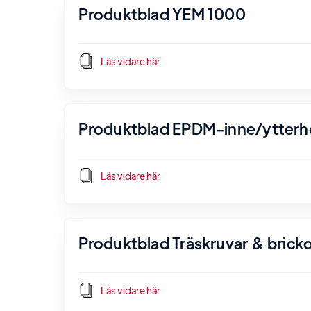
Produktblad YEM 1000
Läs vidare här
Produktblad EPDM-inne/ytterh
Läs vidare här
Produktblad Träskruvar & brick
Läs vidare här