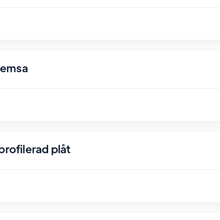
remsa
rofilerad plåt