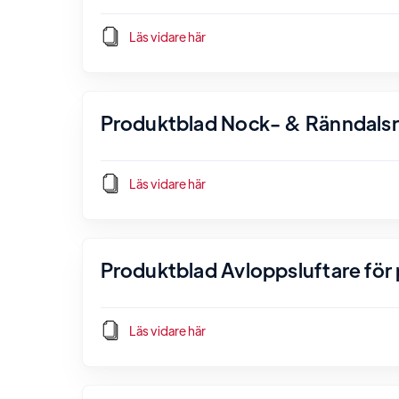
Läs vidare här
Produktblad Nock- & Ränndals
Läs vidare här
Produktblad Avloppsluftare för p
Läs vidare här