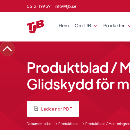
0512-199 59
info@tjb.se
Hem
Om TJB
Produkter

Produktblad / 
Glidskydd för m
Ladda ner PDF
Dokumentation
Produktblad
Produktblad / Monteringsan