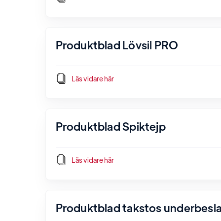
Produktblad Lövsil PRO
Läs vidare här
Produktblad Spiktejp
Läs vidare här
Produktblad takstos underbesl