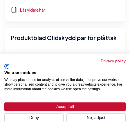
Läs vidare här
Produktblad Glidskydd par för plåttak
Läs vidare här
Privacy policy
We use cookies
We may place these for analysis of our visitor data, to improve our website,
show personalised content and to give you a great website experience. For
Produktblad / Monteringsanvisning
more information about the cookies we use open the settings.
Glidskydd
Accept all
Läs vidare här
Deny
No, adjust