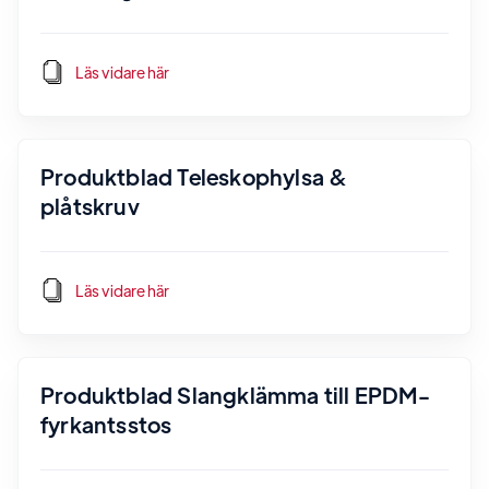
Läs vidare här
Produktblad Teleskophylsa &
plåtskruv
Läs vidare här
Produktblad Slangklämma till EPDM-
fyrkantsstos