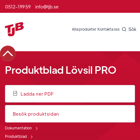
0512-199 59
info@tjb.se
Sök
Alla produkter
Kontakta oss
Produktblad Lövsil PRO
Ladda ner PDF
Besök produktsidan
Dokumentation
Produktblad