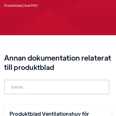
Produktblad Lövsil PRO
Annan dokumentation relaterat
till
produktblad
Produktblad Ventilationshuv för