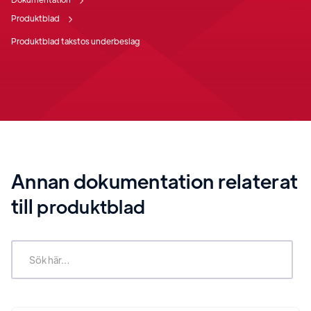
Produktblad
Produktblad takstos underbeslag
Annan dokumentation relaterat
till
produktblad