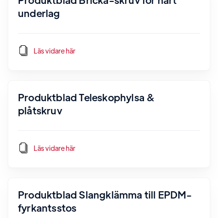
underlag
Läs vidare här
Produktblad Teleskophylsa &
plåtskruv
Läs vidare här
Produktblad Slangklämma till EPDM-
fyrkantsstos