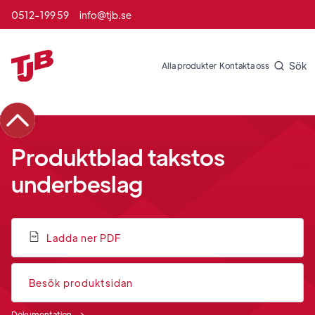
0512-199 59
info@tjb.se
Sök
Alla produkter
Kontakta oss
Produktblad takstos
underbeslag
Ladda ner PDF
Besök produktsidan
Dokumentation