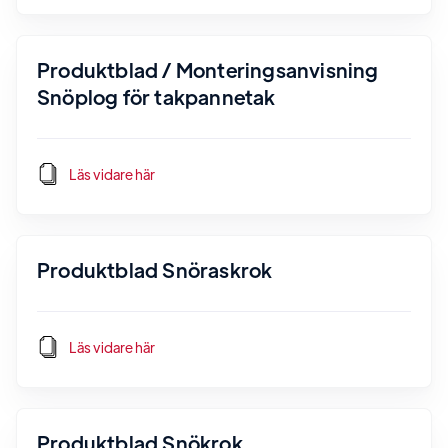
Produktblad / Monteringsanvisning
Snöplog för takpannetak
Läs vidare här
Produktblad Snöraskrok
Läs vidare här
Produktblad Snökrok