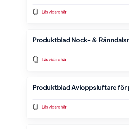
Läs vidare här
Produktblad Nock- & Ränndals
Läs vidare här
Produktblad Avloppsluftare för p
Läs vidare här