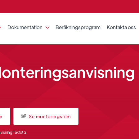
Dokumentation
Beräkningsprogram
Kontakta oss


Monteringsanvisning
an
Se monteringsfilm
isning Takfot 2