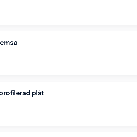
remsa
rofilerad plåt