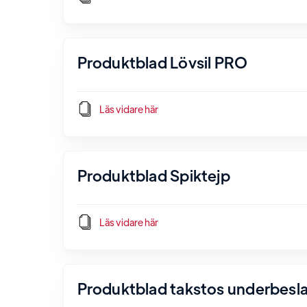
Produktblad Lövsil PRO
Läs vidare här
Produktblad Spiktejp
Läs vidare här
Produktblad takstos underbesl