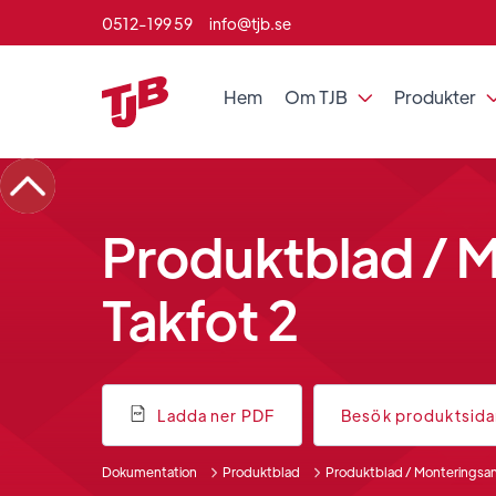
0512-199 59
info@tjb.se
Hem
Om TJB
Produkter

Produktblad / 
Takfot 2
Ladda ner PDF
Besök produktsid
Dokumentation
Produktblad
Produktblad / Monteringsanv