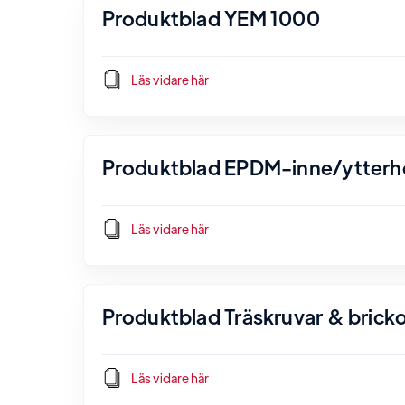
Produktblad YEM 1000
Läs vidare här
Produktblad EPDM-inne/ytterh
Läs vidare här
Produktblad Träskruvar & brick
Läs vidare här