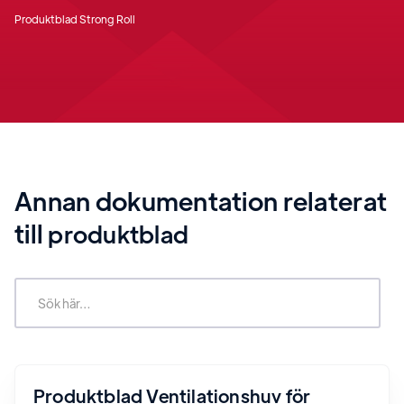
Produktblad Strong Roll
Annan dokumentation relaterat
till
produktblad
Produktblad Ventilationshuv för