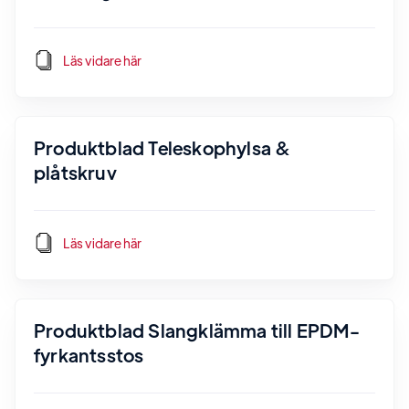
Läs vidare här
Produktblad Teleskophylsa &
plåtskruv
Läs vidare här
Produktblad Slangklämma till EPDM-
fyrkantsstos