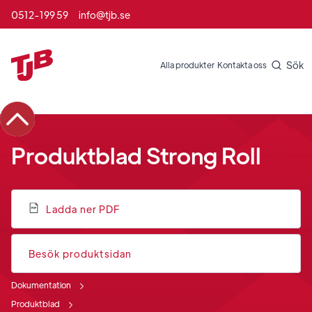
0512-199 59
info@tjb.se
Sök
Alla produkter
Kontakta oss
Produktblad Strong Roll
Ladda ner PDF
Besök produktsidan
Dokumentation
Produktblad