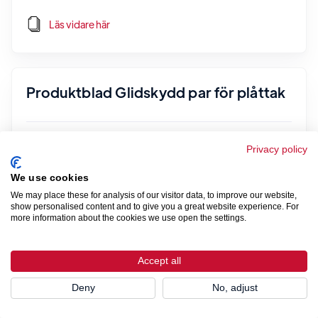
Läs vidare här
Produktblad Glidskydd par för plåttak
Läs vidare här
Privacy policy
We use cookies
We may place these for analysis of our visitor data, to improve our website,
show personalised content and to give you a great website experience. For
Produktblad / Monteringsanvisning
more information about the cookies we use open the settings.
Glidskydd
Accept all
Läs vidare här
Deny
No, adjust