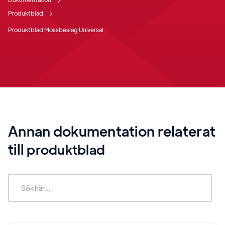
Produktblad
Produktblad Mossbeslag Universal
Annan dokumentation relaterat
till
produktblad