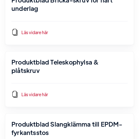
underlag
Läs vidare här
Produktblad Teleskophylsa &
plåtskruv
Läs vidare här
Produktblad Slangklämma till EPDM-
fyrkantsstos