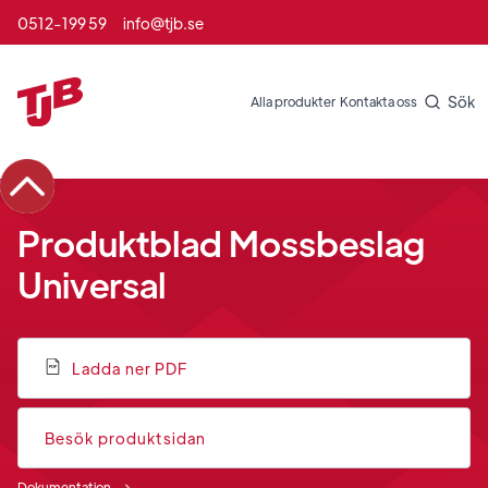
0512-199 59
info@tjb.se
Sök
Alla produkter
Kontakta oss
Produktblad Mossbeslag
Universal
Ladda ner PDF
Besök produktsidan
Dokumentation