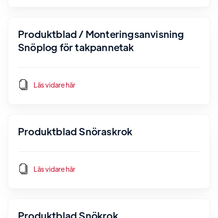
Produktblad / Monteringsanvisning
Snöplog för takpannetak
Läs vidare här
Produktblad Snöraskrok
Läs vidare här
Produktblad Snökrok