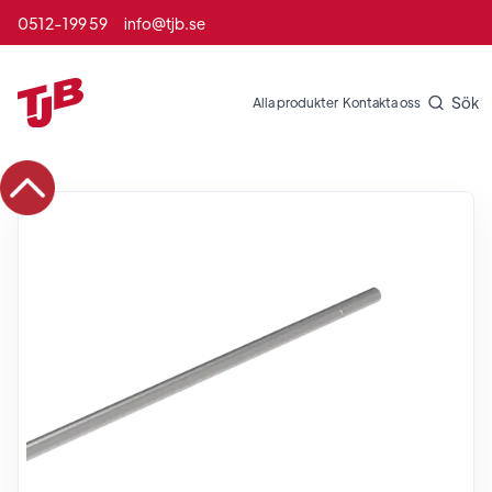
0512-199 59
info@tjb.se
Sök
Alla produkter
Kontakta oss