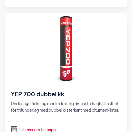
YEP 700 dubbel kk
Underlagstäckning med extra hög riv- och draghållfasthet
för träunderlag med dubbel klisterkant med bitumenklister.
Läs mer om
takpapp