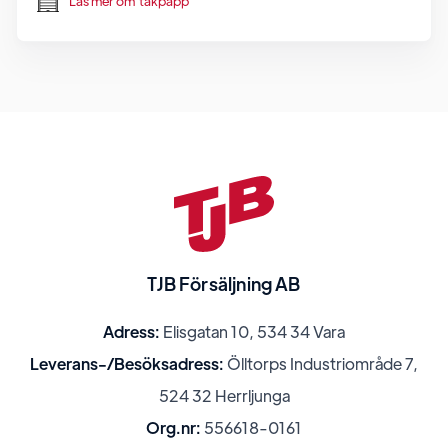
Läs mer om
takpapp
TJB Försäljning AB
Adress:
Elisgatan 10, 534 34 Vara
Leverans-/Besöksadress:
Ölltorps Industriområde 7,
524 32 Herrljunga
Org.nr:
556618-0161