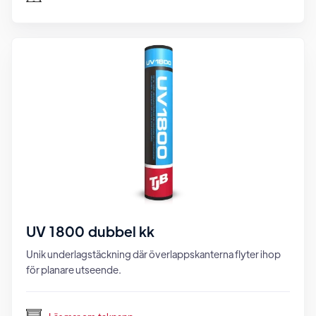
UV 1800 dubbel kk
Unik underlagstäckning där överlappskanterna flyter ihop
för planare utseende.