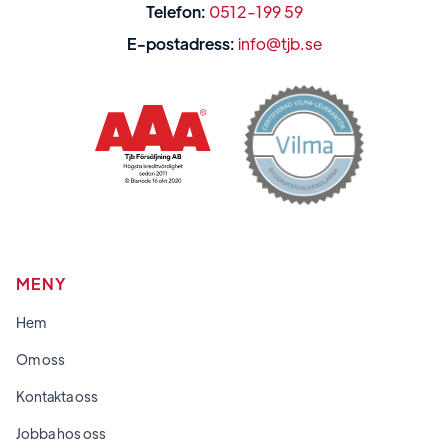
Telefon:
0512-199 59
E-postadress:
info@tjb.se
MENY
Hem
Om oss
Kontakta oss
Jobba hos oss