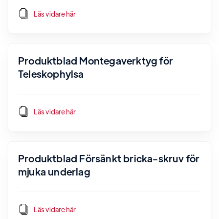
Läs vidare här
Produktblad Montegaverktyg för
Teleskophylsa
Läs vidare här
Produktblad Försänkt bricka-skruv för
mjuka underlag
Läs vidare här