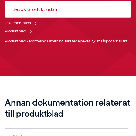
Besök produktsidan
Dokumentation
Produktblad
Produktblad / Monteringsanvisning Takstege paket 2,4 m råspont/bärläkt
Annan dokumentation relaterat
till
produktblad