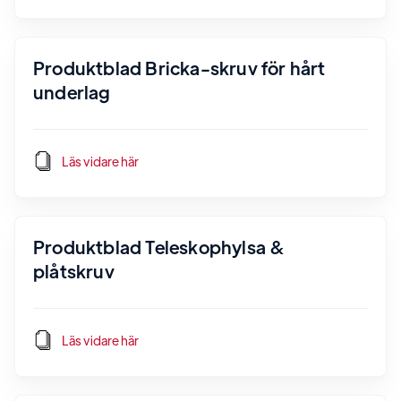
Produktblad Bricka-skruv för hårt
underlag
Läs vidare här
Produktblad Teleskophylsa &
plåtskruv
Läs vidare här