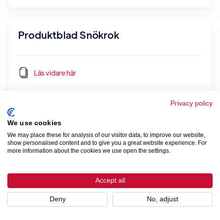
Produktblad Snökrok
Läs vidare här
Privacy policy
Produktblad Glidskydd par för plåttak
We use cookies
We may place these for analysis of our visitor data, to improve our website,
show personalised content and to give you a great website experience. For
more information about the cookies we use open the settings.
Läs vidare här
Accept all
Deny
No, adjust
Produktblad / Monteringsanvisning
Glidskydd