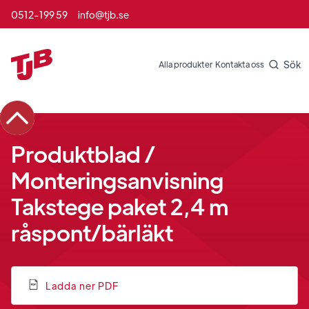
0512-199 59
info@tjb.se
Sök
Alla produkter
Kontakta oss
Produktblad /
Monteringsanvisning
Takstege paket 2,4 m
råspont/bärläkt
Ladda ner PDF