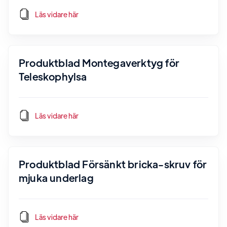
Läs vidare här
Produktblad Montegaverktyg för
Teleskophylsa
Läs vidare här
Produktblad Försänkt bricka-skruv för
mjuka underlag
Läs vidare här