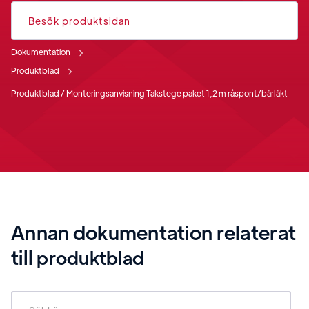
Besök produktsidan
Dokumentation
Produktblad
Produktblad / Monteringsanvisning Takstege paket 1,2 m råspont/bärläkt
Annan dokumentation relaterat
till
produktblad