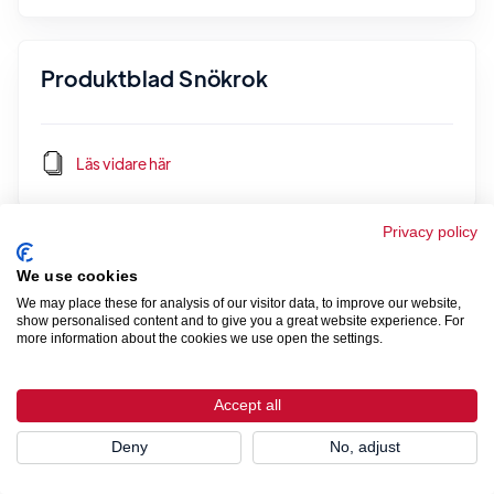
Produktblad Snökrok
Läs vidare här
Privacy policy
Produktblad Glidskydd par för plåttak
We use cookies
We may place these for analysis of our visitor data, to improve our website,
show personalised content and to give you a great website experience. For
more information about the cookies we use open the settings.
Läs vidare här
Accept all
Deny
No, adjust
Produktblad / Monteringsanvisning
Glidskydd