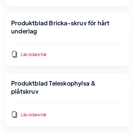
Produktblad Bricka-skruv för hårt
underlag
Läs vidare här
Produktblad Teleskophylsa &
plåtskruv
Läs vidare här