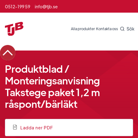
0512-199 59
info@tjb.se
Sök
Alla produkter
Kontakta oss
Produktblad /
Monteringsanvisning
Takstege paket 1,2 m
råspont/bärläkt
Ladda ner PDF