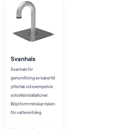
Svanhals
Svanhals för
genomföring av kabel till
yttertak vid exempelvis
solcellsinstallationer.
Böjd form minskar risken
för vattenintrång.