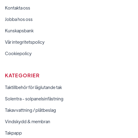
Kontakta oss
Jobba hos oss
Kunskapsbank
Vår integritetspolicy
Cookiepolicy
KATEGORIER
Taktillbehör för låglutande tak
Solentra - solpanelsinfästning
Takavvattning / plåtbeslag
Vindskydd & membran
Takpapp