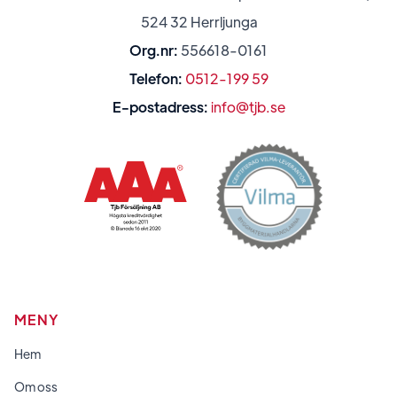
524 32 Herrljunga
Org.nr:
556618-0161
Telefon:
0512-199 59
E-postadress:
info@tjb.se
MENY
Hem
Om oss