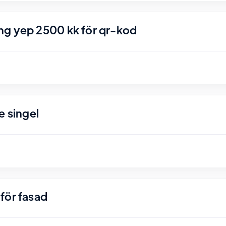
ng yep 2500 kk för qr-kod
e singel
för fasad