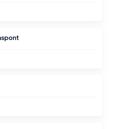
åspont