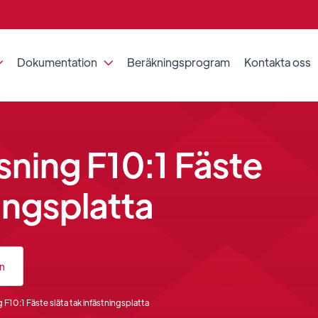
Dokumentation
Beräkningsprogram
Kontakta oss


ning F10:1 Fäste
ningsplatta
an
F10:1 Fäste släta tak infästningsplatta