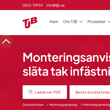
0512-199 59
info@tjb.se
Hem
Om TJB
Produkter

Monteringsanvis
släta tak infäst
Ladda ner PDF
Besök produktsid
Dokumentation
Monteringsanvisning
Monteringsanvisning 