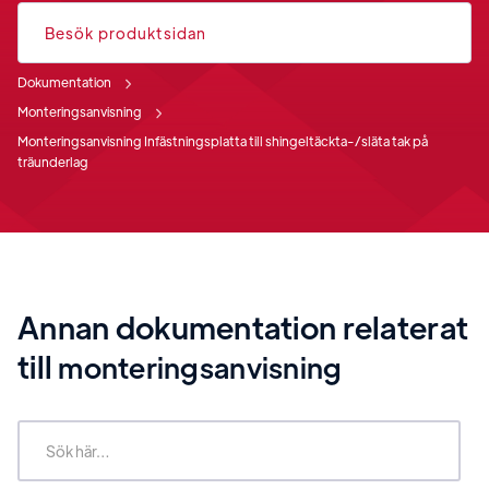
Besök produktsidan
Dokumentation
Monteringsanvisning
Monteringsanvisning Infästningsplatta till shingeltäckta-/släta tak på
träunderlag
Annan dokumentation relaterat
till
monteringsanvisning