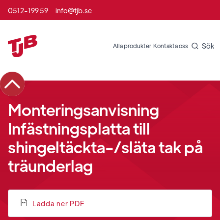
0512-199 59
info@tjb.se
Sök
Alla produkter
Kontakta oss
Monteringsanvisning
Infästningsplatta till
shingeltäckta-/släta tak på
träunderlag
Ladda ner PDF