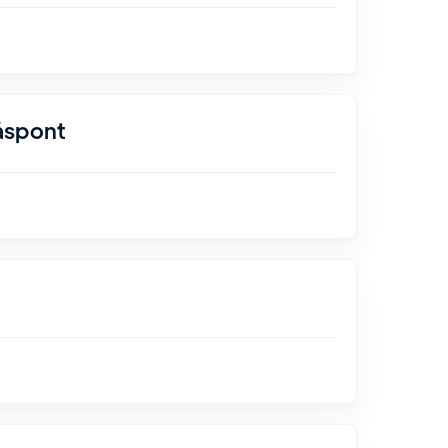
åspont