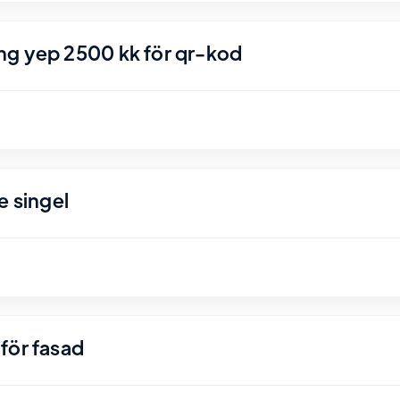
ng yep 2500 kk för qr-kod
e singel
för fasad