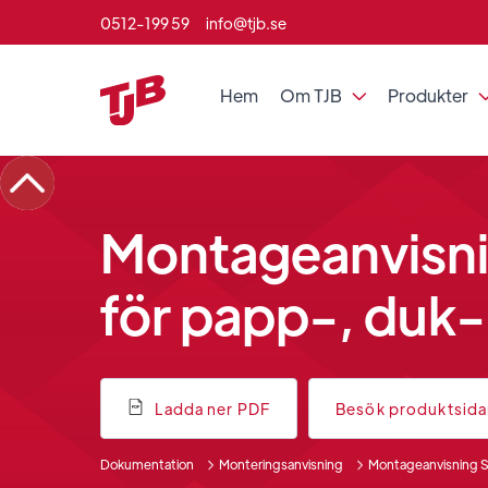
0512-199 59
info@tjb.se
Hem
Om TJB
Produkter

Montageanvisnin
för papp-, duk
Ladda ner PDF
Besök produktsid
Dokumentation
Monteringsanvisning
Montageanvisning St