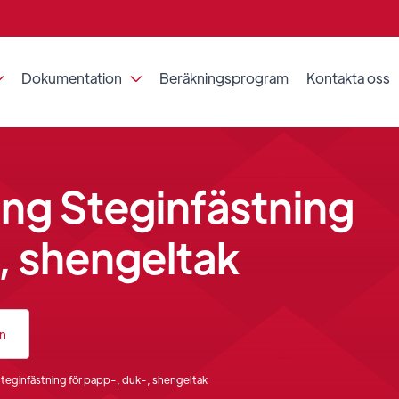
Dokumentation
Beräkningsprogram
Kontakta oss


g Steginfästning
-, shengeltak
an
eginfästning för papp-, duk-, shengeltak