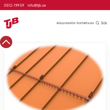
0512-199 59
info@tjb.se
Sök
Alla produkter
Kontakta oss