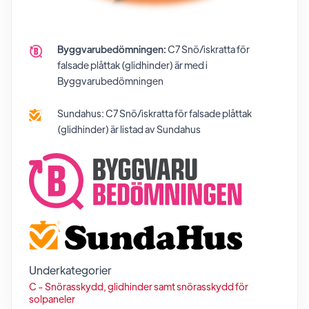
Byggvarubedömningen:
C7 Snö/iskratta för
falsade plåttak (glidhinder)
är med i
Byggvarubedömningen
Sundahus:
C7 Snö/iskratta för falsade plåttak
(glidhinder)
är listad av Sundahus
Underkategorier
C - Snörasskydd, glidhinder samt snörasskydd för
solpaneler