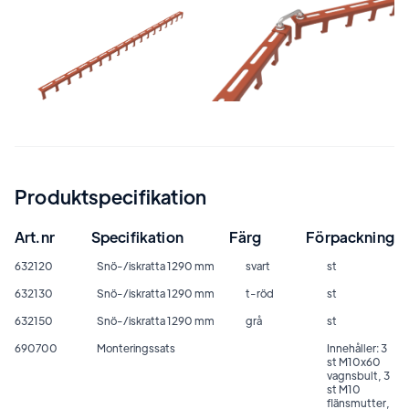
Produktspecifikation
Art.nr
Specifikation
Färg
Förpackning
632120
Snö-/iskratta 1290 mm
svart
st
632130
Snö-/iskratta 1290 mm
t-röd
st
632150
Snö-/iskratta 1290 mm
grå
st
690700
Monteringssats
Innehåller: 3
st M10x60
vagnsbult, 3
st M10
flänsmutter,