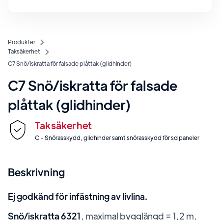
Produkter
Taksäkerhet
C7 Snö/iskratta för falsade plåttak (glidhinder)
C7 Snö/iskratta för falsade
plåttak (glidhinder)
Taksäkerhet
C - Snörasskydd, glidhinder samt snörasskydd för solpaneler
Beskrivning
Ej godkänd för infästning av livlina.
Snö/iskratta 6321
, maximal bygglängd = 1,2 m,