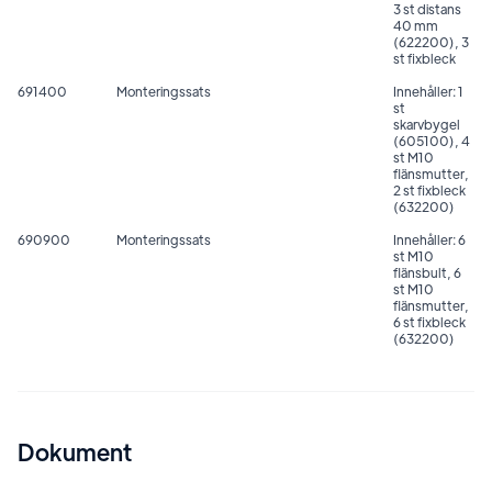
3 st distans
40 mm
(622200), 3
st fixbleck
691400
Monteringssats
Innehåller: 1
st
skarvbygel
(605100), 4
st M10
flänsmutter,
2 st fixbleck
(632200)
690900
Monteringssats
Innehåller: 6
st M10
flänsbult, 6
st M10
flänsmutter,
6 st fixbleck
(632200)
Dokument