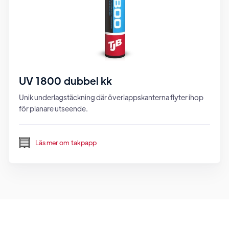
UV 1800 dubbel kk
Unik underlagstäckning där överlappskanterna flyter ihop
för planare utseende.
Läs mer om
takpapp