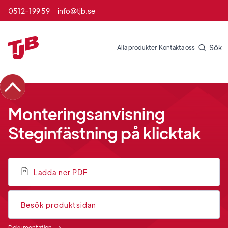
0512-199 59
info@tjb.se
Sök
Alla produkter
Kontakta oss
Monteringsanvisning
Steginfästning på klicktak
Ladda ner PDF
Besök produktsidan
Dokumentation