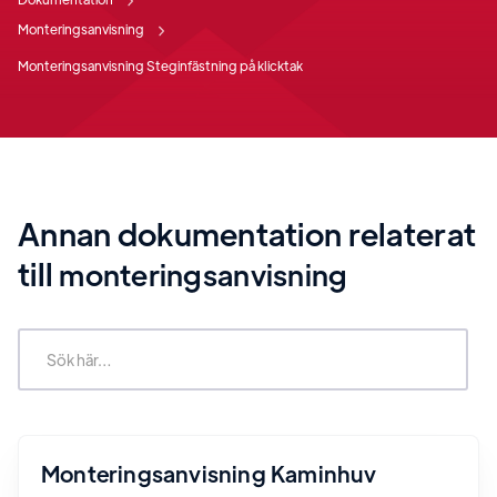
Monteringsanvisning
Monteringsanvisning Steginfästning på klicktak
Annan dokumentation relaterat
till
monteringsanvisning
Monteringsanvisning Kaminhuv