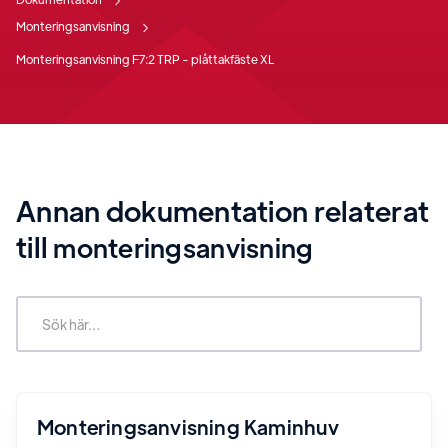
Monteringsanvisning
Monteringsanvisning F7:2 TRP - plåttakfäste XL
Annan dokumentation relaterat
till
monteringsanvisning
Monteringsanvisning Kaminhuv