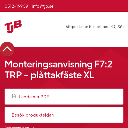
0512-199 59
info@tjb.se
Sök
Alla produkter
Kontakta oss
Monteringsanvisning F7:2
TRP - plåttakfäste XL
Ladda ner PDF
Besök produktsidan
Dokumentation