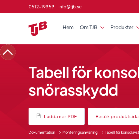
0512-199 59
info@tjb.se
Hem
Om TJB
Produkter

Tabell för kons
snörasskydd
Ladda ner PDF
Besök produktsid
Dokumentation
Monteringsanvisning
Tabell för konsolav