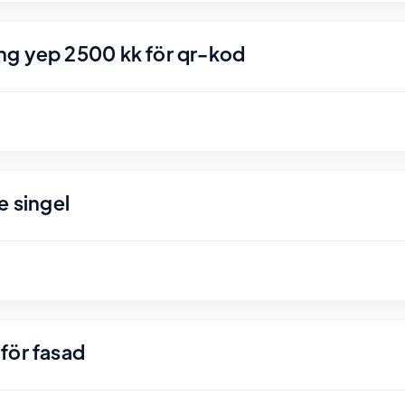
ng yep 2500 kk för qr-kod
e singel
för fasad