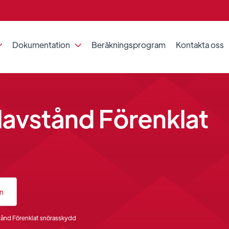
Dokumentation
Beräkningsprogram
Kontakta oss


olavstånd Förenklat
an
stånd Förenklat snörasskydd