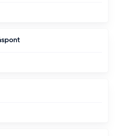
åspont