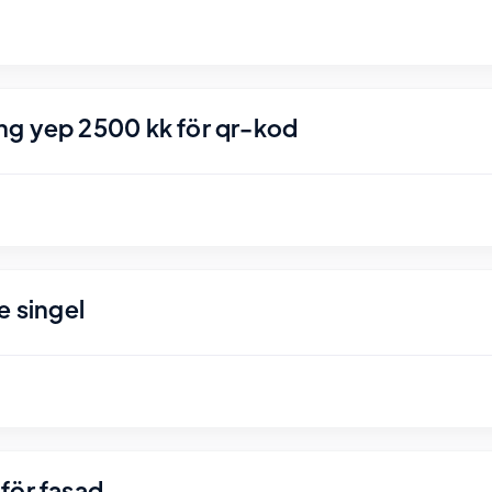
ng yep 2500 kk för qr-kod
e singel
för fasad