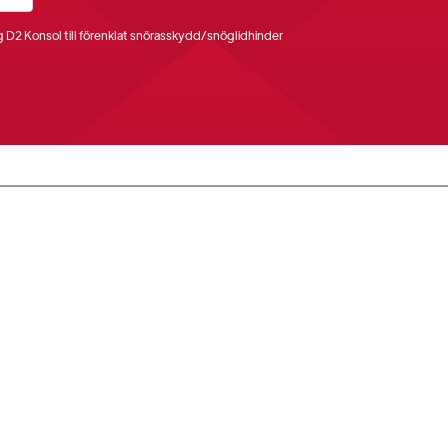
 D2 Konsol till förenklat snörasskydd/snöglidhinder