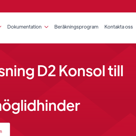
Dokumentation
Beräkningsprogram
Kontakta oss


ning D2 Konsol till
öglidhinder
an