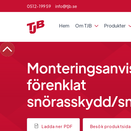
0512-199 59
info@tjb.se
Hem
Om TJB
Produkter

Monteringsanvis
förenklat
snörasskydd/sn
Ladda ner PDF
Besök produktsid