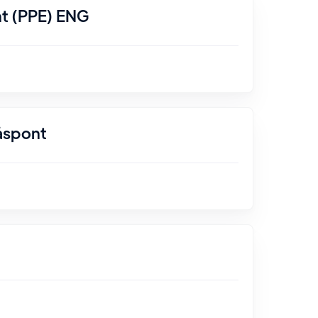
nt (PPE) ENG
åspont